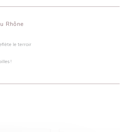
du Rhône
flète le terroir
lles !