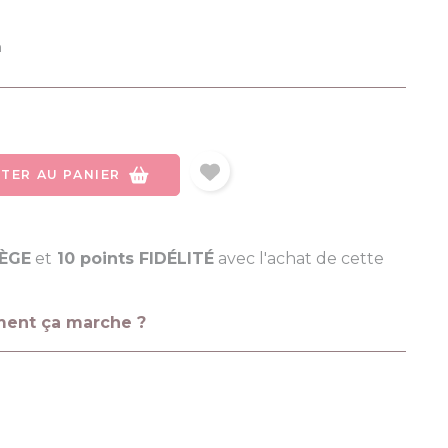
h
TER AU PANIER
LÈGE
et
10 points FIDÉLITÉ
avec l'achat de cette
ment ça marche ?