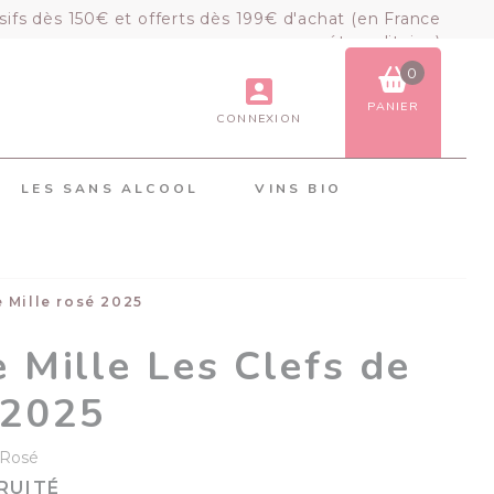
sifs dès 150€ et offerts dès 199€ d'achat (en France
métropolitaine)
0
PANIER
CONNEXION
VOIR LE PANIER
COMMANDER
LES SANS ALCOOL
VINS BIO
×
Mon panier
Chargement du panier...
e Mille rosé 2025
 Mille Les Clefs de
 2025
Rosé
RUITÉ