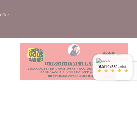
rifier
.
9.9
/10 (539 avis)
*
*
*
*
*