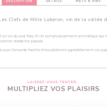
DESCRIPTION
DÉTAILS
METS & VINS
Les Clefs de Mille Luberon, vin de la vallée 
st un vin du sud, frais, fin et somptueusement aromatique qui re
ncienne résidence papale.
che puis l'amande fraîche émoustilleront agréablement vos papi
LAISSEZ-VOUS TENTER...
MULTIPLIEZ VOS PLAISIRS