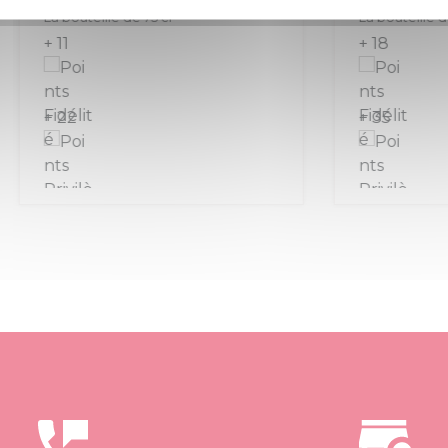
ille de 75 cl
La bouteille de 75 cl
+ 18
+ 35