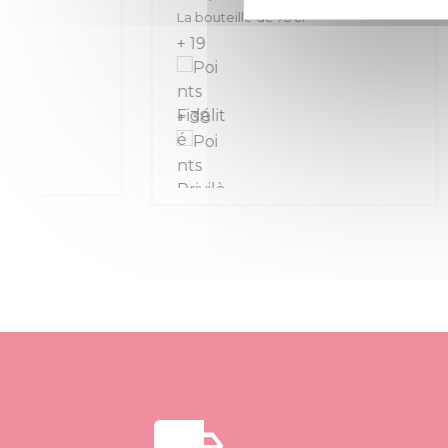
La bouteille de 75 cl
La boute
+ 19
+ 11
+ 38
+ 22