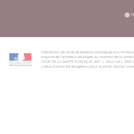
M
Interdiction de vente de boissons alcooliques aux mineurs
majorité de l'acheteur est exigée au moment de la vente e
CODE DE LA SANTE PUBLIQUE, ART. L. 3342-1 et L. 3353-
L'abus d'alcool est dangereux pour la santé. Sachez co