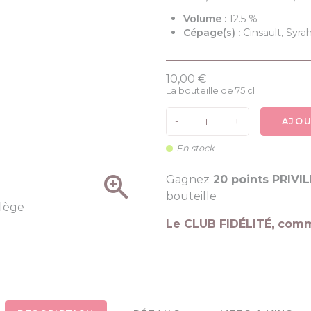
Volume :
12.5 %
Cépage(s) :
Cinsault, Syra
10,00 €
La bouteille de 75 cl
-
+
AJOU
En stock

Gagnez
20 points PRIVI
bouteille
Le CLUB FIDÉLITÉ, com