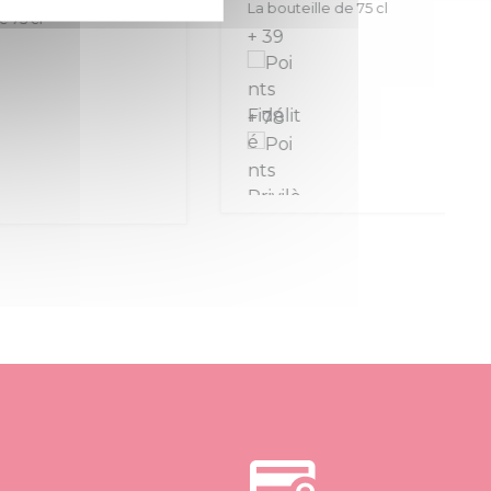
La bouteille de 75 cl
+ 39
+ 78