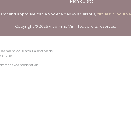
Plan du site
archand approuvé par la Société des Avis Garantis,
cliquez ici pour vé
Copyright © 2026 V comme Vin - Tous droits réservés.
 de moins de 18 ans. La preuve de
n ligne.
3
nsommer avec modération.