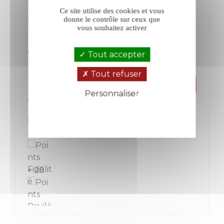
Ce site utilise des cookies et vous
Sérol Eclat de Granite rouge 2024
donne le contrôle sur ceux que
vous souhaitez activer
Côte Roannaise
Loire
Tout accepter
Rouge
Tout refuser
Personnaliser
Prix
14,20 €
Politique de confidentialité
La bouteille de 75 cl
+ 14
+ 28