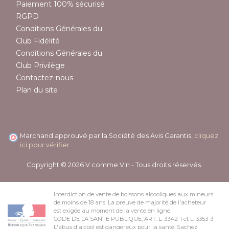
Paiement 100% sécurisé
RGPD
Conditions Générales du
Club Fidélité
Conditions Générales du
Club Privilège
Contactez-nous
Plan du site
Marchand approuvé par la Société des Avis Garantis,
cliquez
ici pour vérifier
.
Copyright © 2026 V comme Vin - Tous droits réservés.
Interdiction de vente de boissons alcooliques aux mineurs
de moins de 18 ans. La preuve de majorité de l'acheteur
est exigée au moment de la vente en ligne.
CODE DE LA SANTE PUBLIQUE, ART. L. 3342-1 et L. 3353-3
L'abus d'alcool est dangereux pour la santé. Sachez