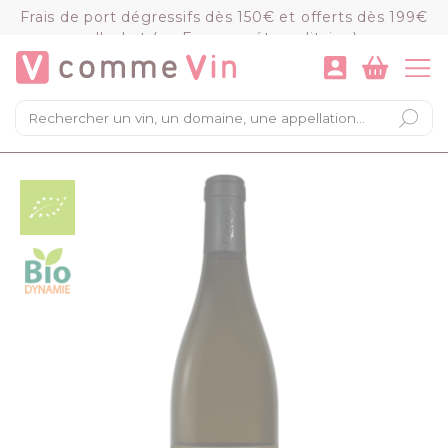
Panneau de gestion des cookies
Frais de port dégressifs dès 150€ et offerts dès 199€
d'achat (en France métropolitaine)
VOIR LE PANIER
COMMANDER
×
Mon panier
Chargement du panier...