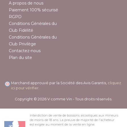
A propos de nous
Paiement 100% sécurisé
RGPD
Conditions Générales du
Club Fidélité
Conditions Générales du
Club Privilège
Contactez-nous
Plan du site
Marchand approuvé par la Société des Avis Garantis,
cliquez
ici pour vérifier
.
Copyright © 2026 V comme Vin - Tous droits réservés.
Interdiction de vente de boissons alcooliques aux mineurs
de moins de 18 ans. La preuve de majorité de l'acheteur
est exigée au moment de la vente en ligne.