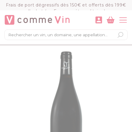
Panneau de gestion des cookies
Frais de port dégressifs dès 150€ et offerts dès 199€
d'achat (en France métropolitaine)
VOIR LE PANIER
COMMANDER
×
Mon panier
Chargement du panier...