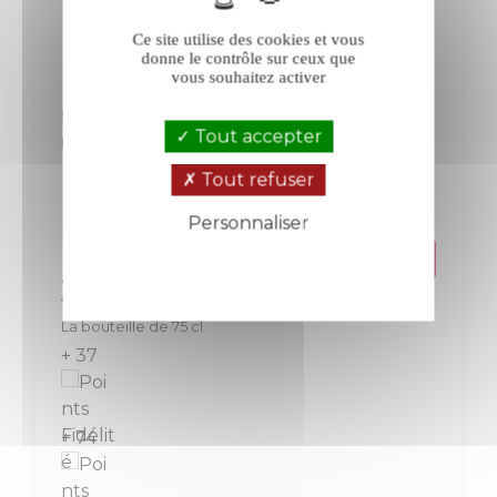
Ce site utilise des cookies et vous
donne le contrôle sur ceux que
vous souhaitez activer
Saint-Sylvestre Le Sang du Papète
Tout accepter
rouge 2023
Tout refuser
IGP Pays d'Oc
Languedoc-Roussillon
Rouge
Personnaliser
Politique de confidentialité
Prix
37,00 €
La bouteille de 75 cl
+ 37
+ 74