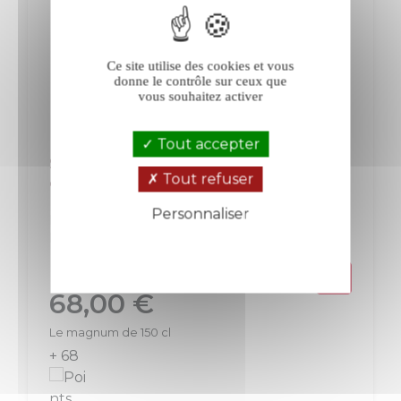
Ce site utilise des cookies et vous
donne le contrôle sur ceux que
vous souhaitez activer
Tout accepter
Saint-Sylvestre Languedoc rouge 2022
Tout refuser
en magnum
Personnaliser
Languedoc
Languedoc-Roussillon
Rouge
Politique de confidentialité
Prix
68,00 €
Le magnum de 150 cl
+ 68