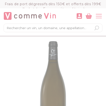
Panneau de gestion des cookies
Frais de port dégressifs dès 150€ et offerts dès 199€
d'achat (en France métropolitaine)
VOIR LE PANIER
COMMANDER
×
Mon panier
Chargement du panier...