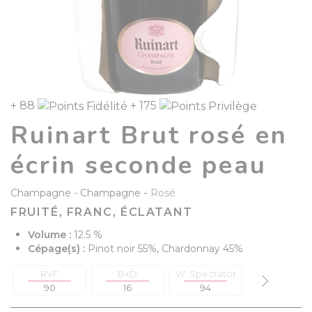
+ 88
+ 175
Ruinart Brut rosé en
écrin seconde peau
-
Champagne
Champagne
Rosé
FRUITÉ, FRANC, ÉCLATANT
Volume :
12.5 %
Cépage(s) :
Pinot noir 55%, Chardonnay 45%
RVF
B+D
W. Spectator
Decanter
90
16
94
92