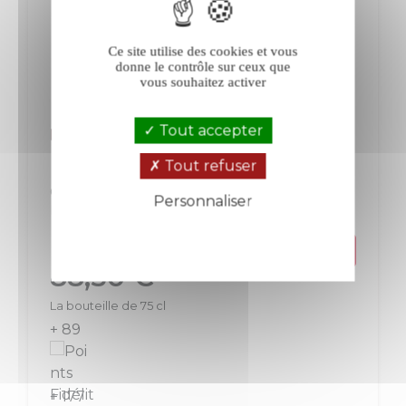
Ce site utilise des cookies et vous
donne le contrôle sur ceux que
vous souhaitez activer
Tout accepter
Ruinart Brut blanc 2016
Tout refuser
Champagne
Champagne
Personnaliser
Blanc
Politique de confidentialité
Prix
88,50 €
La bouteille de 75 cl
+ 89
+ 177