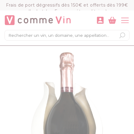
Panneau de gestion des cookies
Frais de port dégressifs dès 150€ et offerts dès 199€
d'achat (en France métropolitaine)
VOIR LE PANIER
COMMANDER
×
Mon panier
Chargement du panier...