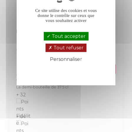
Ce site utilise des cookies et vous
donne le contrôle sur ceux que
vous souhaitez activer
Ruinart R de Ruinart Brut blanc en demi
Tout accepter
Tout refuser
Champagne
Champagne
Blanc
Personnaliser
Politique de confidentialité
Prix
32,00 €
La demi-bouteille de 37.5 cl
+ 32
+ 64