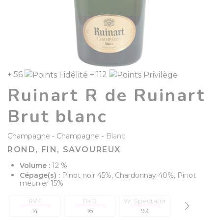
+ 56
+ 112
Ruinart R de Ruinart
Brut blanc
-
Champagne
Champagne
Blanc
ROND, FIN, SAVOUREUX
Volume :
12 %
Cépage(s) :
Pinot noir 45%, Chardonnay 40%, Pinot
meunier 15%
RVF
B+D
W. Spectator
W.Advocate
14
16
93
88