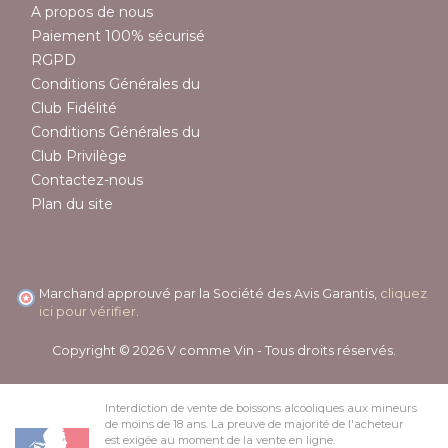
A propos de nous
Paiement 100% sécurisé
RGPD
Conditions Générales du
Club Fidélité
Conditions Générales du
Club Privilège
Contactez-nous
Plan du site
Marchand approuvé par la Société des Avis Garantis,
cliquez
ici pour vérifier
.
Copyright © 2026 V comme Vin - Tous droits réservés.
Interdiction de vente de boissons alcooliques aux mineurs
de moins de 18 ans. La preuve de majorité de l'acheteur
est exigée au moment de la vente en ligne.