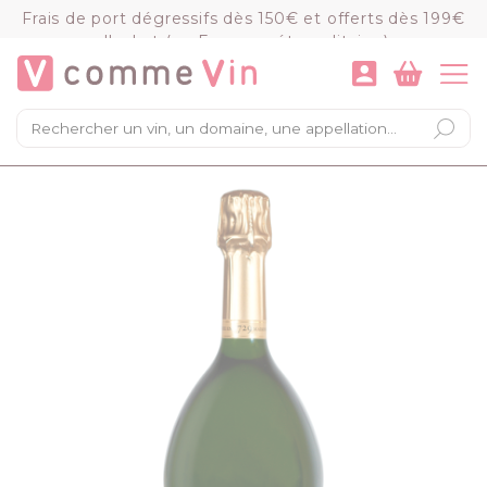
Panneau de gestion des cookies
Frais de port dégressifs dès 150€ et offerts dès 199€
d'achat (en France métropolitaine)
VOIR LE PANIER
COMMANDER
×
Mon panier
Chargement du panier...