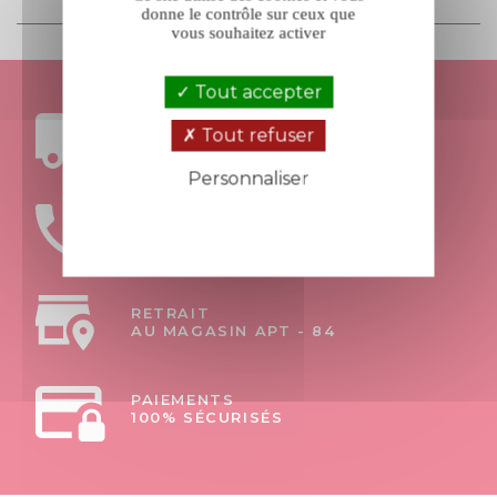
donne le contrôle sur ceux que
vous souhaitez activer
Tout accepter
FRAIS DE PORT
Tout refuser
OFFERTS DÈS 199€ D’ACHAT
Personnaliser
Politique de confidentialité
UNE ÉQUIPE
À VOTRE ÉCOUTE
RETRAIT
AU MAGASIN APT - 84
PAIEMENTS
100% SÉCURISÉS