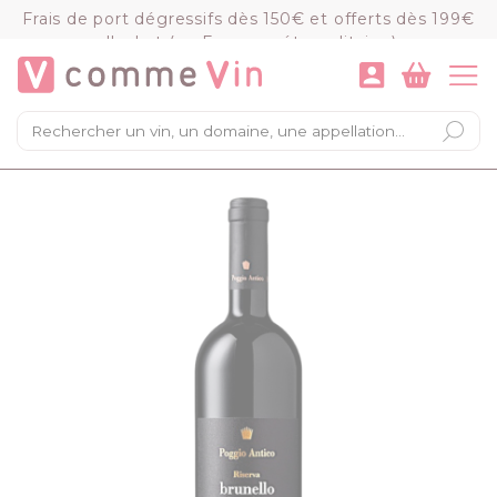
Panneau de gestion des cookies
Frais de port dégressifs dès 150€ et offerts dès 199€
d'achat (en France métropolitaine)
VOIR LE PANIER
COMMANDER
×
Mon panier
Chargement du panier...