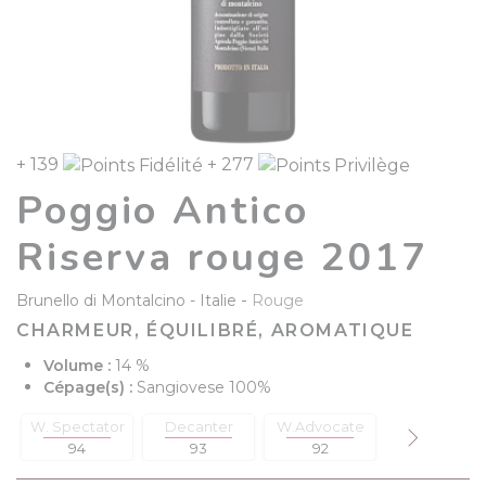
+ 139
+ 277
Poggio Antico
Riserva rouge 2017
-
Brunello di Montalcino
Italie
Rouge
CHARMEUR, ÉQUILIBRÉ, AROMATIQUE
Volume :
14 %
Cépage(s) :
Sangiovese 100%
W. Spectator
Decanter
W.Advocate
J. Suckling
94
93
92
94