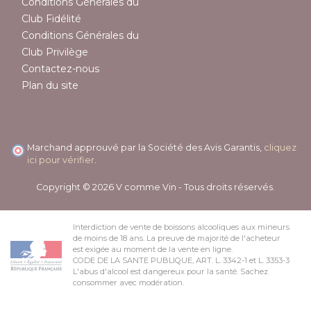
Conditions Générales du
Club Fidélité
Conditions Générales du
Club Privilège
Contactez-nous
Plan du site
Marchand approuvé par la Société des Avis Garantis,
cliquez
ici pour vérifier
.
Copyright © 2026 V comme Vin - Tous droits réservés.
Interdiction de vente de boissons alcooliques aux mineurs
de moins de 18 ans. La preuve de majorité de l'acheteur
est exigée au moment de la vente en ligne.
CODE DE LA SANTE PUBLIQUE, ART. L. 3342-1 et L. 3353-3
L'abus d'alcool est dangereux pour la santé. Sachez
consommer avec modération.