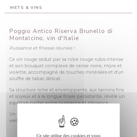
METS & VINS
Poggio Antico Riserva Brunello di
Montalcino, vin d'Italie
Puissance et finesse réunies !
Ce vin rouge séduit par sa robe rouge rubis intense
et son bouquet complexe de cerise noire, mûre et
violette, accompagné de touches minérales et d’un
souffle de tabac délicat.
Sa structure riche et enveloppante, aux tannins fins
et soyeux et à la longue finale persistante, révèle un
équilibre parfait entre puissance et élégance.
Un vin rouge d'Italie saisissant, taillé pour le
vieillissement !
Ce site utilise des cookies et vous