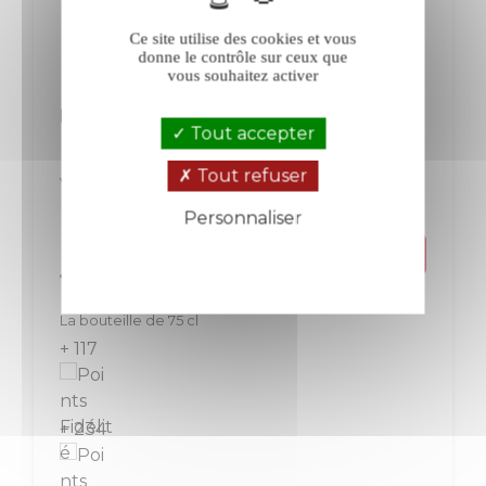
Ce site utilise des cookies et vous
donne le contrôle sur ceux que
vous souhaitez activer
Peyre-Rose Belle Léone rouge 2016
Tout accepter
Tout refuser
Vin de France
Languedoc-Roussillon
Rouge
Personnaliser
Politique de confidentialité
Prix
117,00 €
La bouteille de 75 cl
+ 117
+ 234