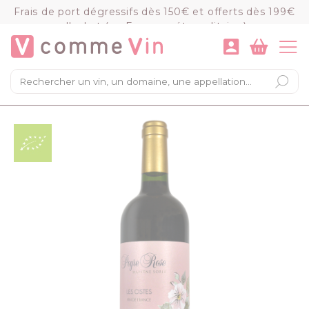
Panneau de gestion des cookies
Frais de port dégressifs dès 150€ et offerts dès 199€
d'achat (en France métropolitaine)
VOIR LE PANIER
COMMANDER
×
Mon panier
Chargement du panier...