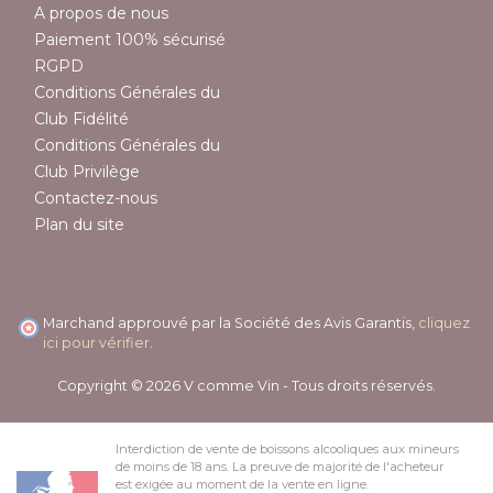
A propos de nous
Paiement 100% sécurisé
RGPD
Conditions Générales du
Club Fidélité
Conditions Générales du
Club Privilège
Contactez-nous
Plan du site
Marchand approuvé par la Société des Avis Garantis,
cliquez
ici pour vérifier
.
Copyright © 2026 V comme Vin - Tous droits réservés.
Interdiction de vente de boissons alcooliques aux mineurs
de moins de 18 ans. La preuve de majorité de l'acheteur
est exigée au moment de la vente en ligne.