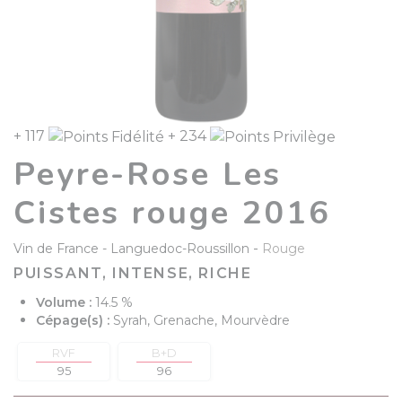
+ 117
+ 234
Peyre-Rose Les
Cistes rouge 2016
-
Vin de France
Languedoc-Roussillon
Rouge
PUISSANT, INTENSE, RICHE
Volume :
14.5 %
Cépage(s) :
Syrah, Grenache, Mourvèdre
RVF
B+D
95
96