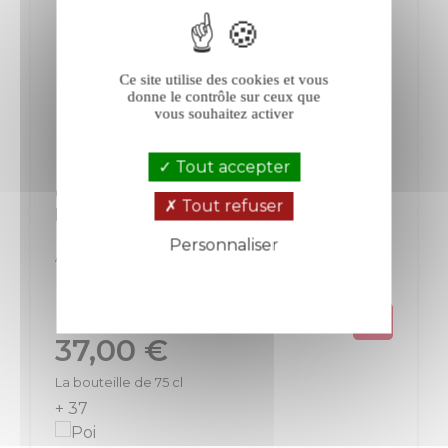
Ce site utilise des cookies et vous
donne le contrôle sur ceux que
vous souhaitez activer
Tout accepter
Ostertag Fronholz A l'Orient d'Eden
Tout refuser
blanc
Personnaliser
Alsace
Alsace
Blanc
Politique de confidentialité
Prix
37,00 €
La bouteille de 75 cl
+ 37