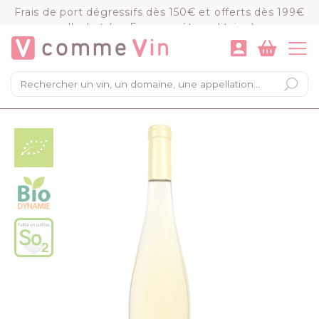
Panneau de gestion des cookies
Frais de port dégressifs dès 150€ et offerts dès 199€
d'achat (en France métropolitaine)
VOIR LE PANIER
COMMANDER
×
Mon panier
Chargement du panier...