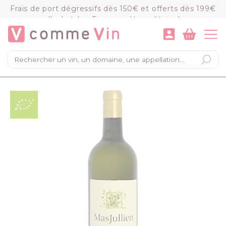
Panneau de gestion des cookies
Frais de port dégressifs dès 150€ et offerts dès 199€
d'achat (en France métropolitaine)
VOIR LE PANIER
COMMANDER
×
Mon panier
Chargement du panier...