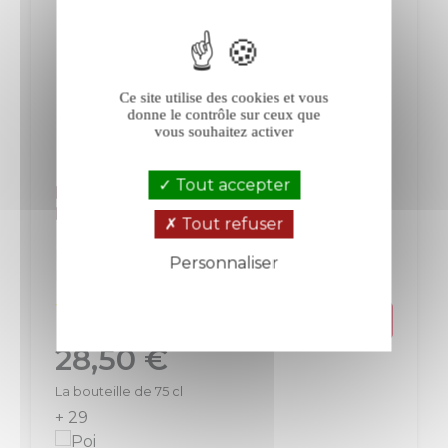
Ce site utilise des cookies et vous
donne le contrôle sur ceux que
vous souhaitez activer
Tout accepter
Mas Jullien Les Derniers Etats d'Âme
blanc 2025
Tout refuser
IGP Pays d'Hérault
Languedoc-Roussillon
Personnaliser
Blanc
Politique de confidentialité
Prix
28,50 €
La bouteille de 75 cl
+ 29