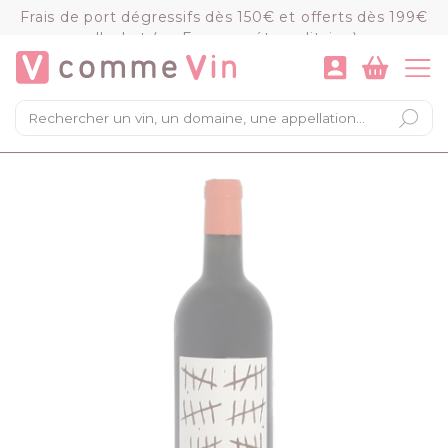
Panneau de gestion des cookies
Frais de port dégressifs dès 150€ et offerts dès 199€
d'achat (en France métropolitaine)
VOIR LE PANIER
COMMANDER
×
Mon panier
Chargement du panier...