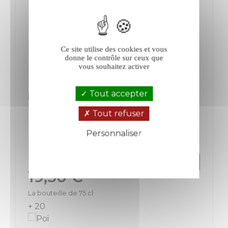
Ce site utilise des cookies et vous
donne le contrôle sur ceux que
vous souhaitez activer
Tout accepter
Mas Jullien Vin d'une Nuit rosé 2025
Tout refuser
Languedoc
Languedoc-Roussillon
Personnaliser
Rosé
Politique de confidentialité
Prix
19,50 €
La bouteille de 75 cl
+ 20