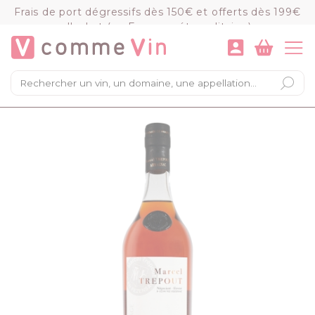
Panneau de gestion des cookies
Frais de port dégressifs dès 150€ et offerts dès 199€
d'achat (en France métropolitaine)
VOIR LE PANIER
COMMANDER
×
Mon panier
Chargement du panier...