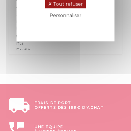
Tout refuser
+ 130
Personnaliser
Politique de confidentialité
+ 260
FRAIS DE PORT
OFFERTS DÈS 199€ D’ACHAT
UNE ÉQUIPE