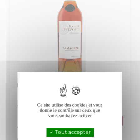
Marcel Trépout 1976
Armagnac
Sud-Ouest
Ce site utilise des cookies et vous
donne le contrôle sur ceux que
vous souhaitez activer
Prix
130,00 €
Tout accepter
La bouteille de 70 cl