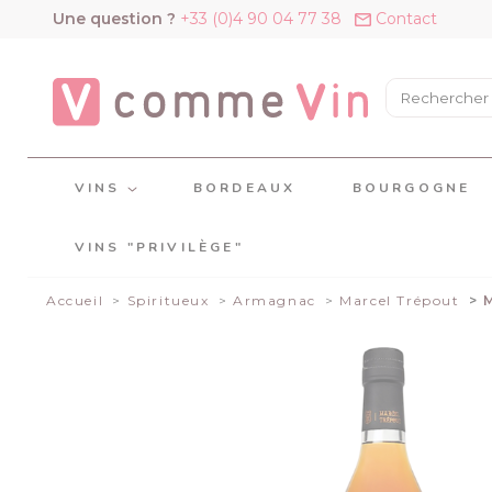
Panneau de gestion des cookies
Une question ?
+33 (0)4 90 04 77 38
Contact
VINS
BORDEAUX
BOURGOGNE
VINS "PRIVILÈGE"
Accueil
Spiritueux
Armagnac
Marcel Trépout