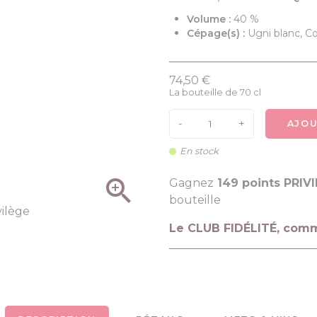
Volume :
40 %
Cépage(s) :
Ugni blanc, C
74,50 €
La bouteille de 70 cl
-
+
AJOU
En stock

Gagnez
149 points PRIV
bouteille
Le CLUB FIDÉLITÉ, com