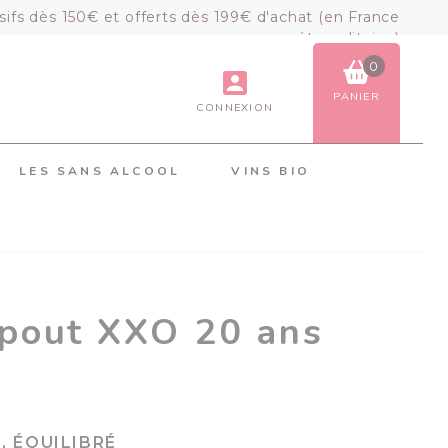
sifs dès 150€ et offerts dès 199€ d'achat (en France
métropolitaine)
0
PANIER
CONNEXION
VOIR LE PANIER
COMMANDER
LES SANS ALCOOL
VINS BIO
×
Mon panier
Chargement du panier...
épout XXO 20 ans
, ÉQUILIBRÉ