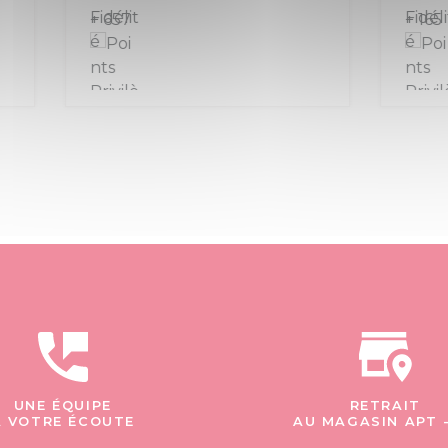
+ 165
UNE ÉQUIPE
RETRAIT
À VOTRE ÉCOUTE
AU MAGASIN APT 