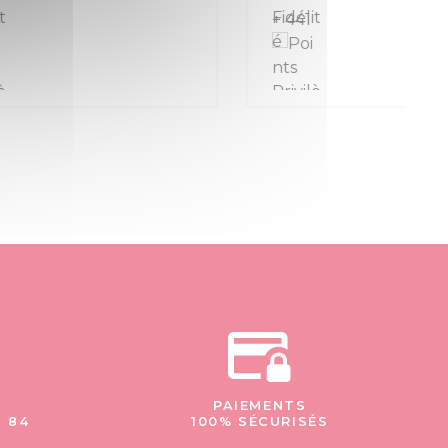
+ 441
PAIEMENTS
- 84
100% SÉCURISÉS