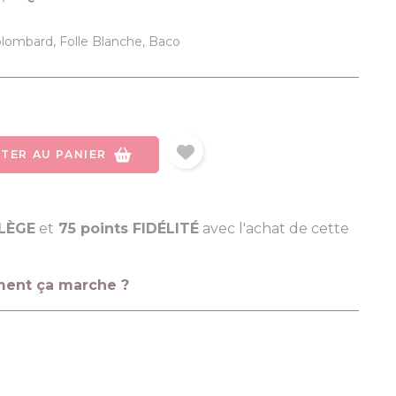
olombard, Folle Blanche, Baco
TER AU PANIER
ILÈGE
et
75 points FIDÉLITÉ
avec l'achat de cette
ment ça marche ?