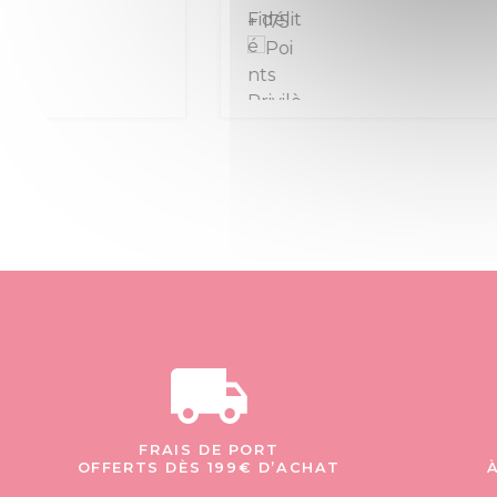
+ 175
+ 657
FRAIS DE PORT
OFFERTS DÈS 199€ D’ACHAT