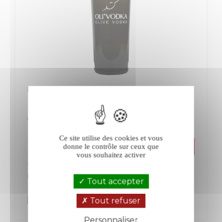
Manguin Oli'Vodka
Vodka
Rhône
Ce site utilise des cookies et vous
donne le contrôle sur ceux que
Prix
vous souhaitez activer
56,00 €
La bouteille de 70 cl
Tout accepter
+ 56
+ 112
Tout refuser
Personnaliser