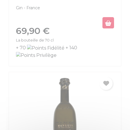
Gin
France
Prix
69,90 €
La bouteille de 70 cl
+ 70
+ 140