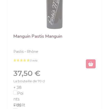
Manguin Pastis Manguin
Pastis
Rhône
Prix
37,50 €
La bouteille de 70 cl
+ 38
+ 75