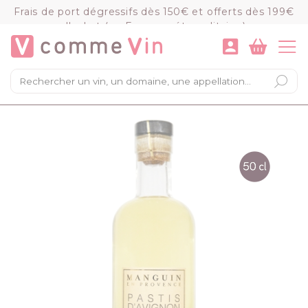
Panneau de gestion des cookies
Frais de port dégressifs dès 150€ et offerts dès 199€
d'achat (en France métropolitaine)
VOIR LE PANIER
COMMANDER
×
Mon panier
Chargement du panier...