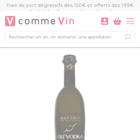
Panneau de gestion des cookies
Frais de port dégressifs dès 150€ et offerts dès 199€
d'achat (en France métropolitaine)
VOIR LE PANIER
COMMANDER
×
Mon panier
Chargement du panier...