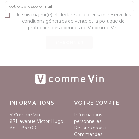
Je suis majeur(e) et déclare accepter sans réserve les
conditions générales de vente et la politique de
protection des données de V comme Vin.
S’ABONNER
INFORMATIONS
VOTRE COMPTE
V Comme Vin
Informations
871, avenue Victor Hugo
personnelles
Apt - 84400
Retours produit
Commandes