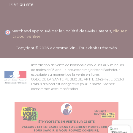
Plan du site
Marchand approuvé par la Société des Avis Garantis,
cliquez
ici pour vérifier
.
(1 avis)
Copyright © 2026 V comme Vin - Tous droits réservés.
Interdiction de vente de boissons alcooliques aux mineurs
de moins de 18 ans. La preuve de majorité de l'acheteur
est exigée au moment de la vente en ligne.
CODE DE LA SANTE PUBLIQUE, ART. L. 3342-1 et L. 3353-3
L'abus d'alcool est dangereux pour la santé. Sachez
consommer avec modération.
9.9
/10 (539 avis)