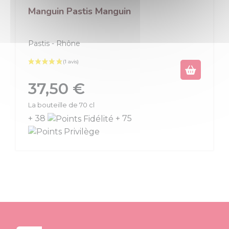
Manguin Pastis Manguin
Pastis
Rhône
Prix
37,50 €
La bouteille de 70 cl
+ 38
+ 75