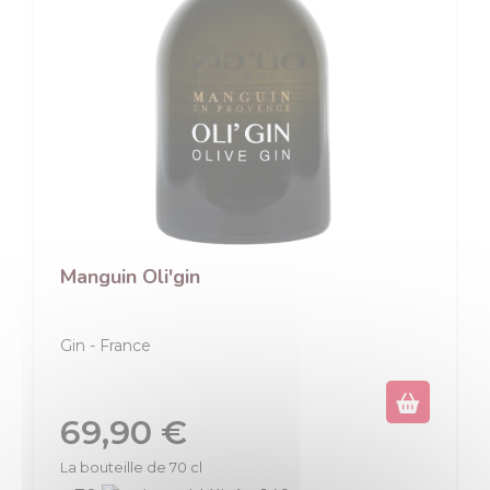
Manguin Oli'gin
Gin
France
Prix
69,90 €
La bouteille de 70 cl