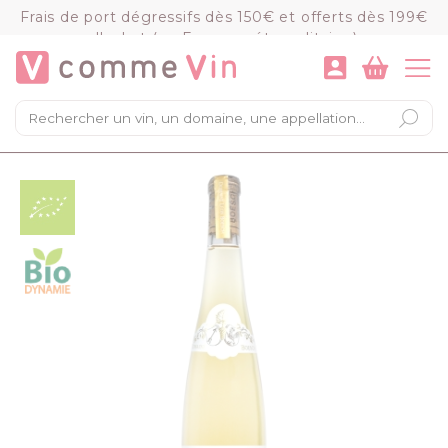
Panneau de gestion des cookies
Frais de port dégressifs dès 150€ et offerts dès 199€
d'achat (en France métropolitaine)
VOIR LE PANIER
COMMANDER
×
Mon panier
Chargement du panier...