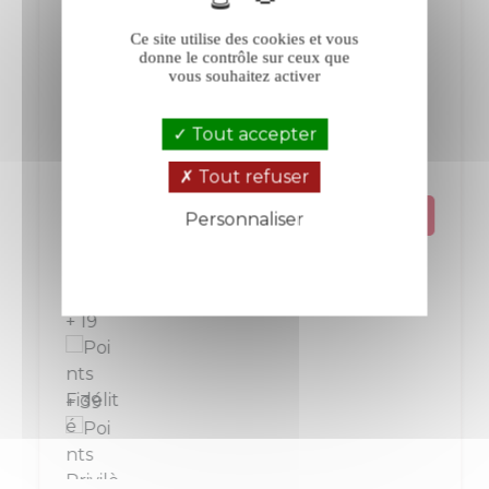
Ce site utilise des cookies et vous
donne le contrôle sur ceux que
Léon Boesch Zéro blanc 2021
vous souhaitez activer
Tout accepter
Crémant d'Alsace
Alsace
Blanc
Tout refuser
Personnaliser
Prix
19,30 €
Politique de confidentialité
La bouteille de 75 cl
+ 19
+ 39