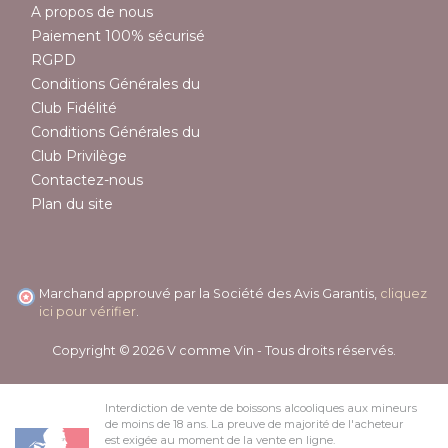
A propos de nous
Paiement 100% sécurisé
RGPD
Conditions Générales du
Club Fidélité
Conditions Générales du
Club Privilège
Contactez-nous
Plan du site
Marchand approuvé par la Société des Avis Garantis,
cliquez
ici pour vérifier
.
Copyright © 2026 V comme Vin - Tous droits réservés.
Interdiction de vente de boissons alcooliques aux mineurs
de moins de 18 ans. La preuve de majorité de l'acheteur
est exigée au moment de la vente en ligne.