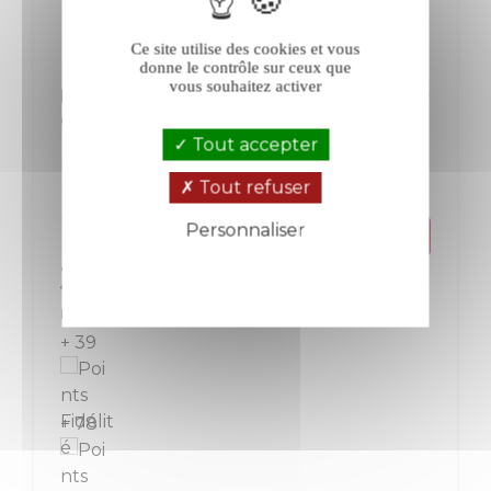
Ce site utilise des cookies et vous
donne le contrôle sur ceux que
vous souhaitez activer
La Verrerie Hautes Collines rouge 2020
en magnum
Tout accepter
Luberon
Luberon-Ventoux
Tout refuser
Rouge
Personnaliser
Prix
Politique de confidentialité
39,00 €
Le magnum de 150 cl
+ 39
+ 78