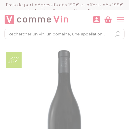
Panneau de gestion des cookies
Frais de port dégressifs dès 150€ et offerts dès 199€
d'achat (en France métropolitaine)
VOIR LE PANIER
COMMANDER
×
Mon panier
Chargement du panier...