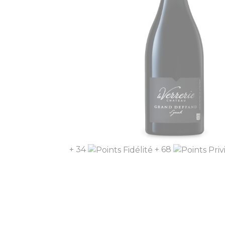
+ 34
+ 68