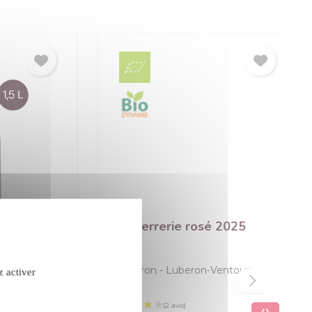
llines
La Verrerie rosé 2025
um
ux
Luberon
Luberon-Ventoux
z activer
Rosé
confidentialité