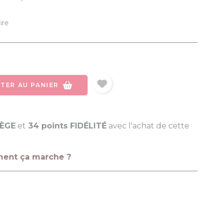
ire
TER AU PANIER
LÈGE
et
34 points FIDÉLITÉ
avec l'achat de cette
ment ça marche ?