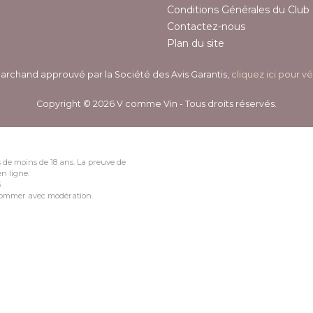
Conditions Générales du Club 
Contactez-nous
Plan du site
archand approuvé par la Société des Avis Garantis,
cliquez ici pour vé
Copyright © 2026 V comme Vin - Tous droits réservés.
 de moins de 18 ans. La preuve de
n ligne.
3
nsommer avec modération.