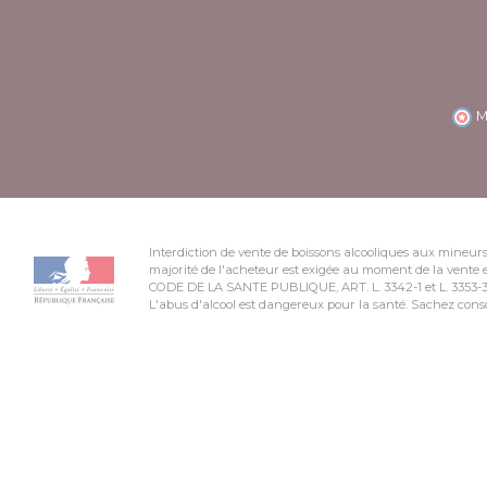
M
Interdiction de vente de boissons alcooliques aux mineurs
majorité de l'acheteur est exigée au moment de la vente e
CODE DE LA SANTE PUBLIQUE, ART. L. 3342-1 et L. 3353-
L'abus d'alcool est dangereux pour la santé. Sachez co