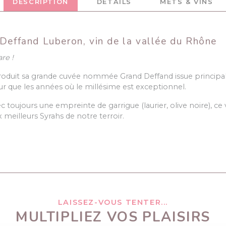
DESCRIPTION
DÉTAILS
METS & VINS
 Deffand Luberon, vin de la vallée du Rhône
are !
produit sa grande cuvée nommée Grand Deffand issue princip
ur que les années où le millésime est exceptionnel.
c toujours une empreinte de garrigue (laurier, olive noire), c
eilleurs Syrahs de notre terroir.
LAISSEZ-VOUS TENTER...
MULTIPLIEZ VOS PLAISIRS