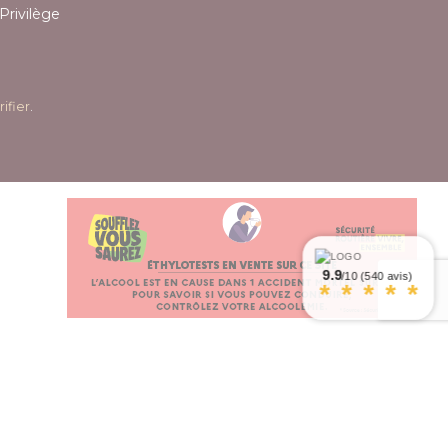
Privilège
rifier
.
9.9
/10 (540 avis)
*
*
*
*
*