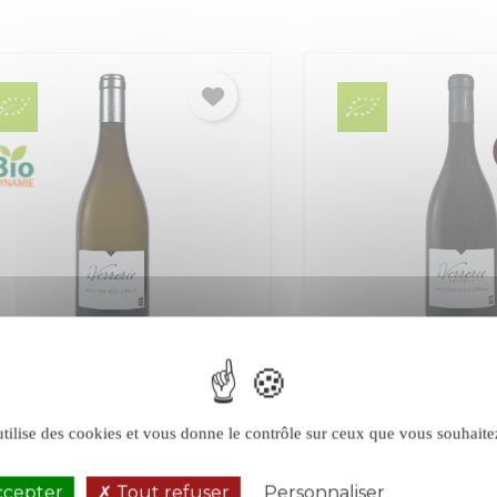
rrerie Hautes Collines
La Verrerie Hautes Co
 2023
rouge 2020 en magn
n
Luberon-Ventoux
Luberon
Luberon-Vento
utilise des cookies et vous donne le contrôle sur ceux que vous souhaite
Rouge
ccepter
Tout refuser
Personnaliser
Politique de 