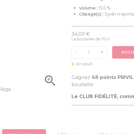
Volume :
15.5 %
Cépage(s) :
Syrah majorita
34,00 €
La bouteille de 75 cl
-
+
AJOU
En stock

Gagnez
68 points PRIVI
bouteille
Le CLUB FIDÉLITÉ, com