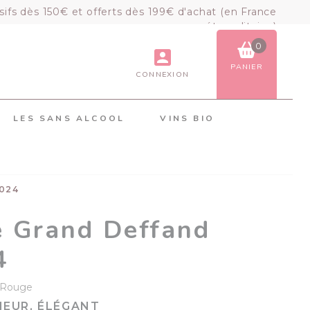
sifs dès 150€ et offerts dès 199€ d'achat (en France
métropolitaine)
0
PANIER
CONNEXION
VOIR LE PANIER
COMMANDER
LES SANS ALCOOL
VINS BIO
×
Mon panier
Chargement du panier...
2024
e Grand Deffand
4
Rouge
EUR, ÉLÉGANT