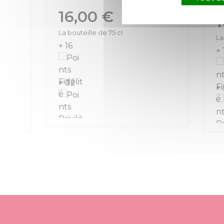
Prix
16,00 €
Prix
16,
La bouteille de 75 cl
La boute
+ 16
+ 16
+ 32
+ 32