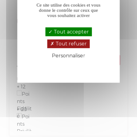
Ce site utilise des cookies et vous
donne le contrôle sur ceux que
vous souhaitez activer
Fontvert Terraire rosé 2025
Tout accepter
Luberon
Luberon-Ventoux
Tout refuser
Rosé
Personnaliser
Prix
11,50 €
Politique de confidentialité
La bouteille de 75 cl
+ 12
+ 23