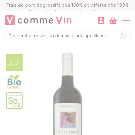
Panneau de gestion des cookies
Frais de port dégressifs dès 150€ et offerts dès 199€
d'achat (en France métropolitaine)
VOIR LE PANIER
COMMANDER
×
Mon panier
Chargement du panier...