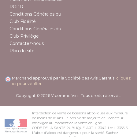
RGPD
Conditions Générales du
Club Fidélité
Conditions Générales du
Club Privilège
Contactez-nous
Plan du site
Marchand approuvé par la Société des Avis Garantis,
cliquez
ici pour vérifier
.
Copyright © 2026 V comme Vin - Tous droits réservés.
Interdiction de vente de boissons alcooliques aux mineurs
de moins de 18 ans. La preuve de majorité de l'acheteur
est exigée au moment de la vente en ligne.
CODE DE LA SANTE PUBLIQUE, ART. L. 3342-1 et L. 3353-3
L'abus d'alcool est dangereux pour la santé. Sachez