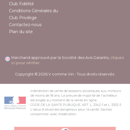
Club Fidélité
Conditions Générales du
Club Privilège
Contactez-nous
Plan du site
Marchand approuvé par la Société des Avis Garantis,
cliquez
ici pour vérifier
.
Copyright © 2026 V comme Vin - Tous droits réservés.
Interdiction de vente de boissons alcooliques aux mineurs
de moins de 18 ans. La preuve de majorité de l'acheteur
est exigée au moment de la vente en ligne.
CODE DE LA SANTE PUBLIQUE, ART. L. 3342-1 et L. 3353-3
L'abus d'alcool est dangereux pour la santé. Sachez
consommer avec modération.