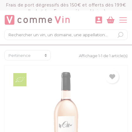
Panneau de gestion des cookies
Frais de port dégressifs dès 150€ et offerts dès 199€
d'achat (en France métropolitaine)
VOIR LE PANIER
COMMANDER
×
Mon panier
Chargement du panier...
Affichage 1-1 de 1 article(s)