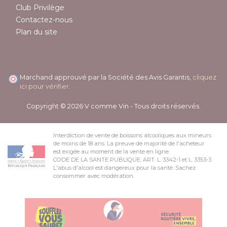
Club Privilège
Contactez-nous
Plan du site
Marchand approuvé par la Société des Avis Garantis,
cliquez
ici pour vérifier
.
Copyright © 2026 V comme Vin - Tous droits réservés.
Interdiction de vente de boissons alcooliques aux mineurs
de moins de 18 ans. La preuve de majorité de l'acheteur
est exigée au moment de la vente en ligne.
CODE DE LA SANTE PUBLIQUE, ART. L. 3342-1 et L. 3353-3
L'abus d'alcool est dangereux pour la santé. Sachez
consommer avec modération.