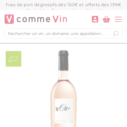
Panneau de gestion des cookies
Frais de port dégressifs dès 150€ et offerts dès 199€
d'achat (en France métropolitaine)
VOIR LE PANIER
COMMANDER
×
Mon panier
Chargement du panier...