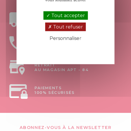
Tout accepter
FRAIS DE PORT
OFFERTS DÈS 199€ D’ACHAT
Tout refuser
Personnaliser
UNE ÉQUIPE
À VOTRE ÉCOUTE
Politique de confidentialité
RETRAIT
AU MAGASIN APT - 84
PAIEMENTS
100% SÉCURISÉS
ABONNEZ-VOUS À LA NEWSLETTER