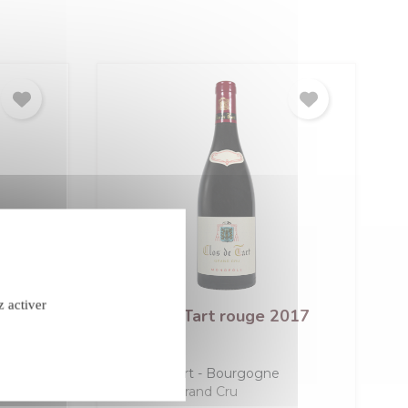
z activer
ge
Clos de Tart rouge 2017
confidentialité
gogne
Clos de Tart
Bourgogne
Rouge
Grand Cru