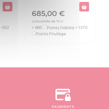
Prix
685,00 €
La bouteille de 75 cl
+ 550
+ 685
+ 1370
PAIEMENTS