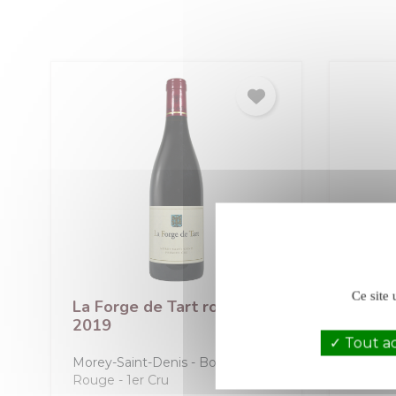
Ce site 
La Forge de Tart rouge
Clos 
2019
Tout a
Morey-Saint-Denis
Bourgogne
Clos de
Rouge
1er Cru
Rouge