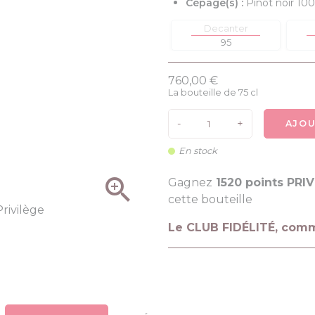
Cépage(s) :
Pinot noir 10
Decanter
95
760,00 €
La bouteille de 75 cl
-
+
AJOU
En stock

Gagnez
1520 points PRI
cette bouteille
Le CLUB FIDÉLITÉ, com