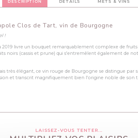
DESCRIPTION
DÉTAILS
METS & VINS
pole Clos de Tart, vin de Bourgogne
l !
u 2019 livre un bouquet remarquablement complexe de fruits ro
uits noirs (cassis et prune) qui s'entremêlent également de no
is très élégant, ce vin rouge de Bourgogne se distingue par 
ion et transcrit magnifiquement bien l'origine noble de son te
LAISSEZ-VOUS TENTER...