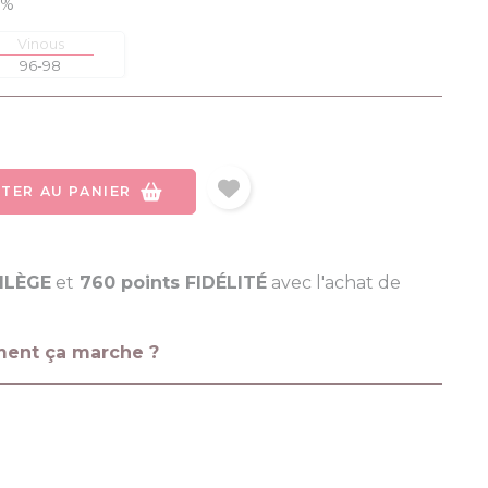
0%
Vinous
96-98
TER AU PANIER
VILÈGE
et
760 points FIDÉLITÉ
avec l'achat de
ment ça marche ?