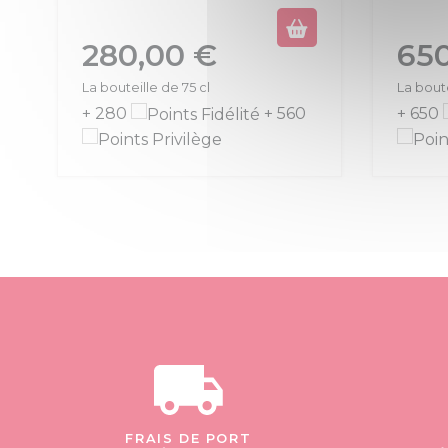
Prix
Prix
280,00 €
650
La bouteille de 75 cl
La boute
+ 280
+ 560
+ 650
FRAIS DE PORT