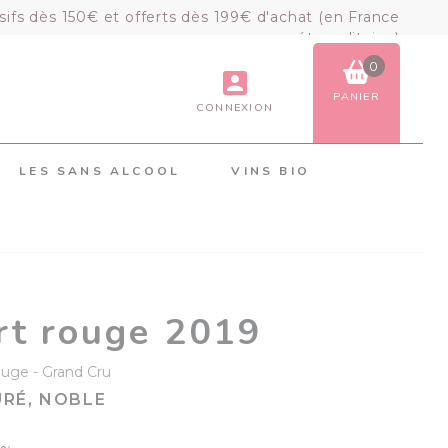
sifs dès 150€ et offerts dès 199€ d'achat (en France
métropolitaine)
0
PANIER
CONNEXION
VOIR LE PANIER
COMMANDER
LES SANS ALCOOL
VINS BIO
×
Mon panier
Chargement du panier...
rt rouge 2019
ouge
Grand Cru
URÉ, NOBLE