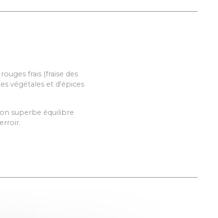
uges frais (fraise des
tes végétales et d'épices
son superbe équilibre
rroir.