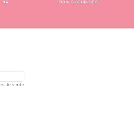
- 84
100% SÉCURISÉS
les de vente