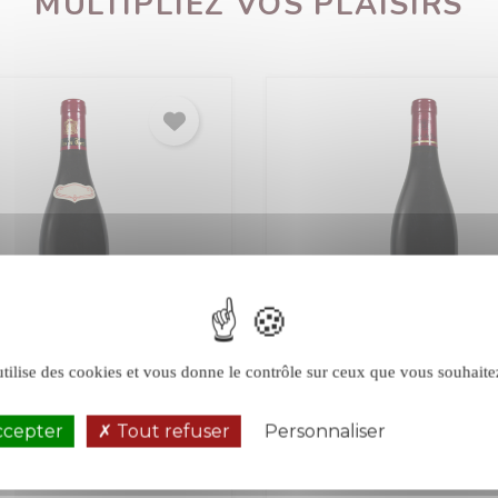
MULTIPLIEZ VOS PLAISIRS
utilise des cookies et vous donne le contrôle sur ceux que vous souhaite
de Tart rouge 2018
La Forge de Tart rou
2020
ccepter
Tout refuser
Personnaliser
Politique de 
 Tart
Bourgogne
Morey-Saint-Denis
Bour
Grand Cru
Rouge
1er Cru