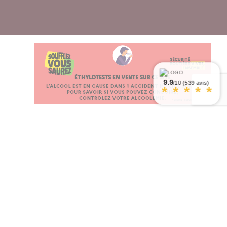
9.9
/10 (539 avis)
*
*
*
*
*