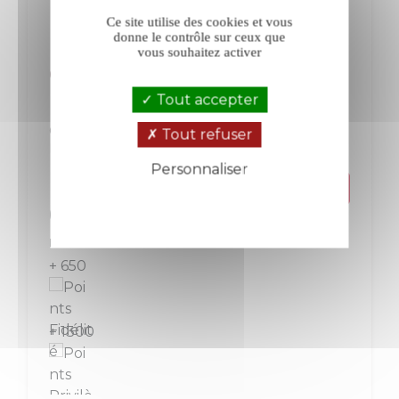
Ce site utilise des cookies et vous
donne le contrôle sur ceux que
vous souhaitez activer
Clos de Tart rouge 2018
Tout accepter
Clos de Tart
Bourgogne
Tout refuser
Rouge
Grand Cru
Personnaliser
Politique de confidentialité
Prix
650,00 €
La bouteille de 75 cl
+ 650
+ 1300