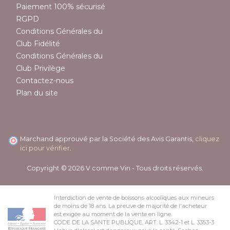
Paiement 100% sécurisé
RGPD
Conditions Générales du
Club Fidélité
Conditions Générales du
Club Privilège
Contactez-nous
Plan du site
Marchand approuvé par la Société des Avis Garantis,
cliquez
ici pour vérifier
.
Copyright © 2026 V comme Vin - Tous droits réservés.
Interdiction de vente de boissons alcooliques aux mineurs
de moins de 18 ans. La preuve de majorité de l'acheteur
est exigée au moment de la vente en ligne.
CODE DE LA SANTE PUBLIQUE, ART. L. 3342-1 et L. 3353-3