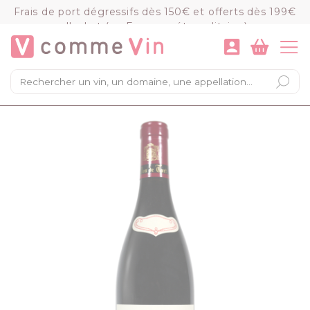
Panneau de gestion des cookies
Frais de port dégressifs dès 150€ et offerts dès 199€
d'achat (en France métropolitaine)
VOIR LE PANIER
COMMANDER
×
Mon panier
Chargement du panier...