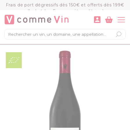
Panneau de gestion des cookies
Frais de port dégressifs dès 150€ et offerts dès 199€
d'achat (en France métropolitaine)
VOIR LE PANIER
COMMANDER
×
Mon panier
Chargement du panier...