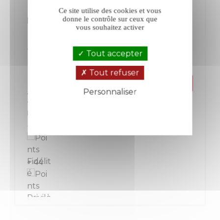
Ce site utilise des cookies et vous
Bonnigal-Bodet Clocher blanc 2025
donne le contrôle sur ceux que
vous souhaitez activer
Touraine
Loire
Tout accepter
Blanc
Tout refuser
Prix
Personnaliser
22,00 €
Politique de confidentialité
La bouteille de 75 cl
+ 22
+ 44