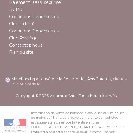
Paiement 100% sécurisé
RGPD
Conditions Générales du
Club Fidélité
Conditions Générales du
Club Privilège
Contactez-nous
Plan du site
Marchand approuvé par la Société des Avis Garantis,
cliquez
ici pour vérifier
.
Copyright © 2026 V comme Vin - Tous droits réservés.
Interdiction de vente de boissons alcooliques aux mineurs
de moins de 18 ans. La preuve de majorité de l'acheteur
est exigée au moment de la vente en ligne.
CODE DE LA SANTE PUBLIQUE, ART. L. 3342-1 et L. 3353-3
L'abus d'alcool est dangereux pour la santé. Sachez