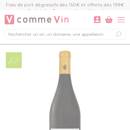
Panneau de gestion des cookies
Frais de port dégressifs dès 150€ et offerts dès 199€
d'achat (en France métropolitaine)
VOIR LE PANIER
COMMANDER
×
Mon panier
Chargement du panier...