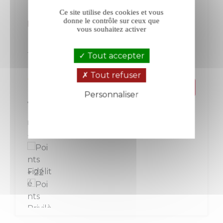
Ce site utilise des cookies et vous
donne le contrôle sur ceux que
Bonnigal-Bodet Diabolicôt rouge 2023
vous souhaitez activer
Touraine
Loire
Tout accepter
Rouge
Tout refuser
Personnaliser
Prix
11,00 €
Politique de confidentialité
La bouteille de 75 cl
+ 11
+ 22