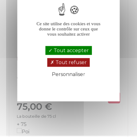
Ce site utilise des cookies et vous
donne le contrôle sur ceux que
vous souhaitez activer
Tout accepter
Billecart-Salmon Brut Sous Bois blanc
Tout refuser
Personnaliser
Champagne
Champagne
Blanc
Politique de confidentialité
Prix
75,00 €
La bouteille de 75 cl
+ 75