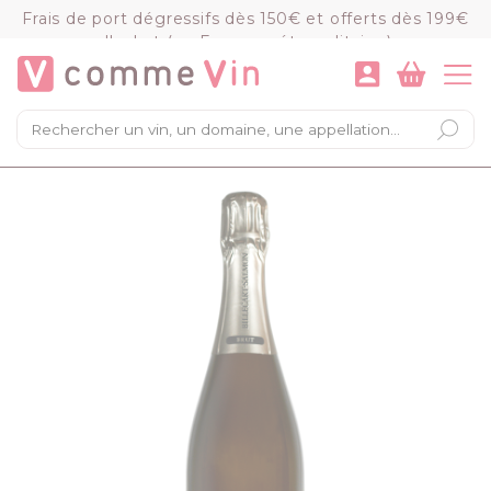
Panneau de gestion des cookies
Frais de port dégressifs dès 150€ et offerts dès 199€
d'achat (en France métropolitaine)
VOIR LE PANIER
COMMANDER
×
Mon panier
Chargement du panier...