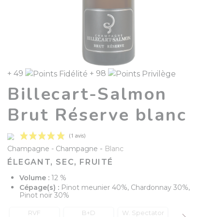
+ 49
+ 98
Billecart-Salmon
Brut Réserve blanc
-
Champagne
Champagne
Blanc
ÉLEGANT, SEC, FRUITÉ
Volume :
12 %
Cépage(s) :
Pinot meunier 40%, Chardonnay 30%,
Pinot noir 30%
(1 avis)
RVF
B+D
W. Spectator
Decanter