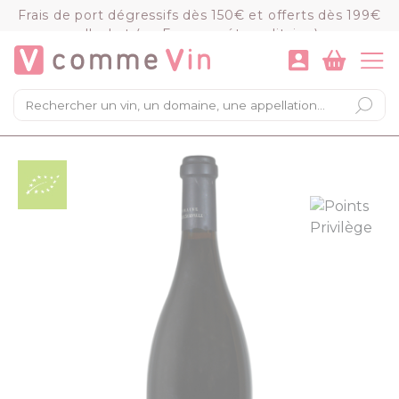
Panneau de gestion des cookies
Frais de port dégressifs dès 150€ et offerts dès 199€
d'achat (en France métropolitaine)
VOIR LE PANIER
COMMANDER
×
Mon panier
Chargement du panier...