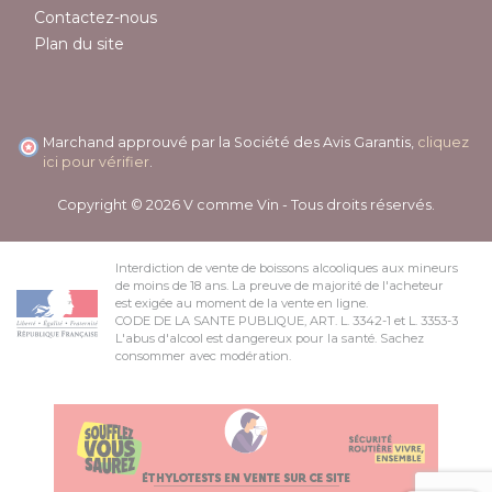
Contactez-nous
Plan du site
Marchand approuvé par la Société des Avis Garantis,
cliquez
ici pour vérifier
.
Copyright © 2026 V comme Vin - Tous droits réservés.
Interdiction de vente de boissons alcooliques aux mineurs
de moins de 18 ans. La preuve de majorité de l'acheteur
est exigée au moment de la vente en ligne.
CODE DE LA SANTE PUBLIQUE, ART. L. 3342-1 et L. 3353-3
L'abus d'alcool est dangereux pour la santé. Sachez
consommer avec modération.