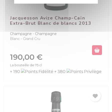
Jacquesson Avize Champ-Caïn
Extra-Brut Blanc de blancs 2013
Champagne
Champagne
Blanc
Grand Cru
Prix
190,00 €
La bouteille de 75 cl
+ 190
+ 380