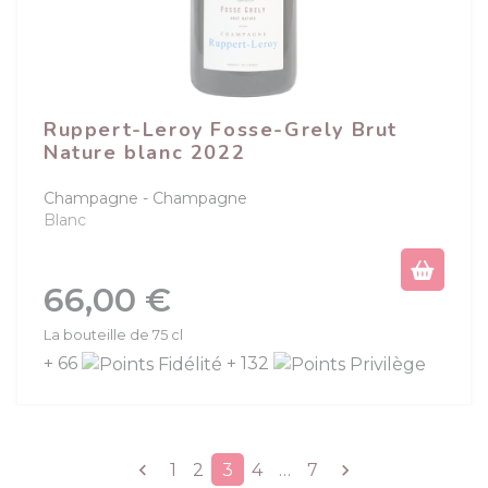
Ruppert-Leroy Fosse-Grely Brut
Nature blanc 2022
Champagne
Champagne
Blanc
Prix
66,00 €
La bouteille de 75 cl
+ 66
+ 132
Précédent
Suivant
1
2
3
4
…
7

