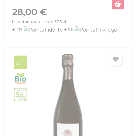
Prix
28,00 €
La demi-bouteille de 37.5 cl
+ 28
+ 56