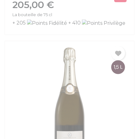
Prix
205,00 €
La bouteille de 75 cl
+ 205
+ 410