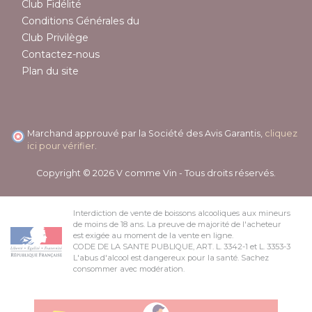
Club Fidélité
Conditions Générales du
Club Privilège
Contactez-nous
Plan du site
Marchand approuvé par la Société des Avis Garantis,
cliquez
ici pour vérifier
.
Copyright © 2026 V comme Vin - Tous droits réservés.
Interdiction de vente de boissons alcooliques aux mineurs
de moins de 18 ans. La preuve de majorité de l'acheteur
est exigée au moment de la vente en ligne.
CODE DE LA SANTE PUBLIQUE, ART. L. 3342-1 et L. 3353-3
L'abus d'alcool est dangereux pour la santé. Sachez
consommer avec modération.