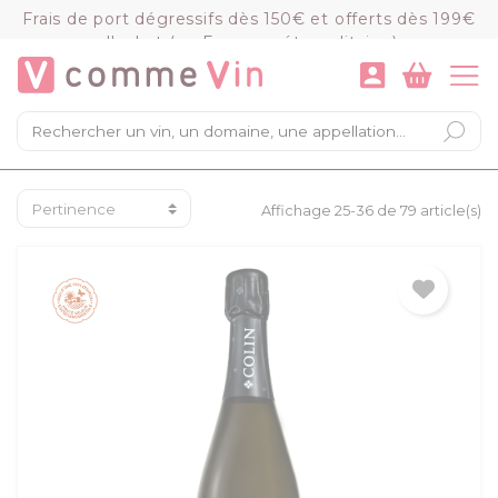
Panneau de gestion des cookies
Frais de port dégressifs dès 150€ et offerts dès 199€
d'achat (en France métropolitaine)
VOIR LE PANIER
COMMANDER
×
Mon panier
Chargement du panier...
Affichage 25-36 de 79 article(s)