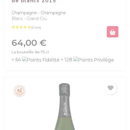
de blancs 2015
Champagne
Champagne
Blanc
Grand Cru
Prix
64,00 €
La bouteille de 75 cl
+ 64
+ 128