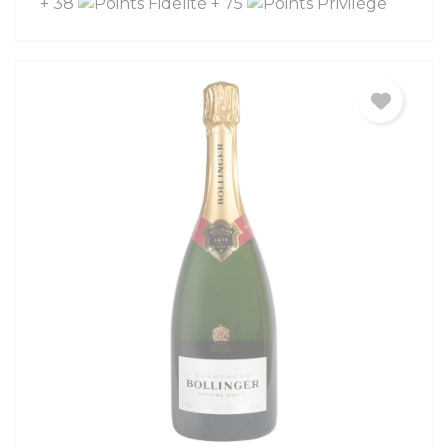
+ 38
+ 75
(2 avis)