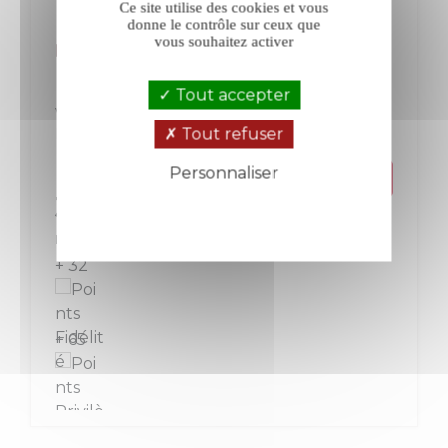
Ce site utilise des cookies et vous
donne le contrôle sur ceux que
vous souhaitez activer
Montirius Minéral blanc 2022
Tout accepter
Vacqueyras
Rhône
Tout refuser
Blanc
Personnaliser
Prix
32,40 €
Politique de confidentialité
La bouteille de 75 cl
+ 32
+ 65