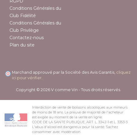
RGPD
Conditions Générales du
Club Fidélité
Conditions Générales du
Club Privilège
Contactez-nous
Plan du site
Marchand approuvé par la Société des Avis Garantis,
cliquez
ici pour vérifier
.
Copyright © 2026 V comme Vin - Tous droits réservés.
Interdiction de vente de boissons alcooliques aux mineurs
de moins de 18 ans. La preuve de majorité de l'acheteur
est exigée au moment de la vente en ligne.
CODE DE LA SANTE PUBLIQUE, ART. L. 3342-1 et L. 3353-3
L'abus d'alcool est dangereux pour la santé. Sachez
consommer avec modération.