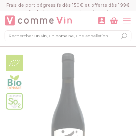
Panneau de gestion des cookies
Frais de port dégressifs dès 150€ et offerts dès 199€
d'achat (en France métropolitaine)
VOIR LE PANIER
COMMANDER
×
Mon panier
Chargement du panier...