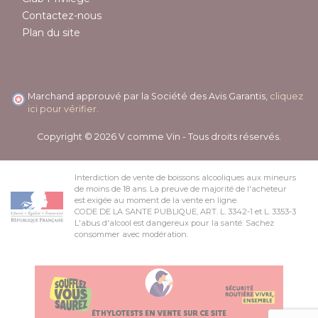
Contactez-nous
Plan du site
Marchand approuvé par la Société des Avis Garantis,
cliquez
ici pour vérifier
.
Copyright © 2026 V comme Vin - Tous droits réservés.
Interdiction de vente de boissons alcooliques aux mineurs
de moins de 18 ans. La preuve de majorité de l'acheteur
est exigée au moment de la vente en ligne.
CODE DE LA SANTE PUBLIQUE, ART. L. 3342-1 et L. 3353-3
L'abus d'alcool est dangereux pour la santé. Sachez
consommer avec modération.