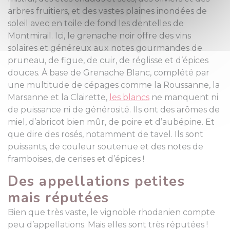
arbres fruitiers, et des vastes plaines inondées de
soleil avec en toile de fond les dentelles de
Montmirail. Ici, le grenache noir offre des vins
solaires et généreux aux notes gourmandes de
pruneau, de figue, de cuir, de réglisse et d’épices
douces. À base de Grenache Blanc, complété par
une multitude de cépages comme la Roussanne, la
Marsanne et la Clairette,
les blancs
ne manquent ni
de puissance ni de générosité. Ils ont des arômes de
miel, d’abricot bien mûr, de poire et d’aubépine. Et
que dire des rosés, notamment de tavel. Ils sont
puissants, de couleur soutenue et des notes de
framboises, de cerises et d’épices !
Des appellations petites
mais réputées
Bien que très vaste, le vignoble rhodanien compte
peu d’appellations. Mais elles sont très réputées !