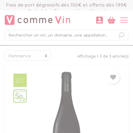
Panneau de gestion des cookies
Frais de port dégressifs dès 150€ et offerts dès 199€
d'achat (en France métropolitaine)
VOIR LE PANIER
COMMANDER
×
Mon panier
Chargement du panier...
Affichage 1-3 de 3 article(s)