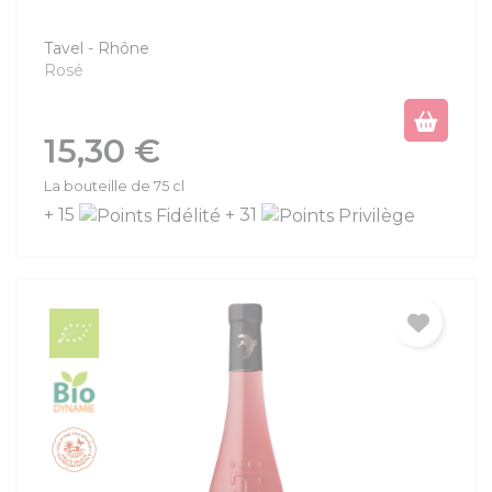
Tavel
Rhône
Rosé
Prix
15,30 €
La bouteille de 75 cl
+ 15
+ 31