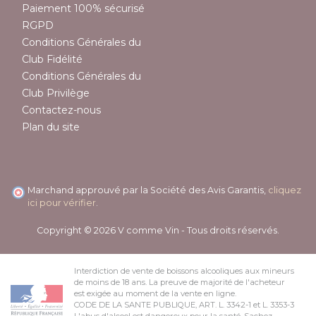
Paiement 100% sécurisé
RGPD
Conditions Générales du
Club Fidélité
Conditions Générales du
Club Privilège
Contactez-nous
Plan du site
Marchand approuvé par la Société des Avis Garantis,
cliquez
ici pour vérifier
.
Copyright © 2026 V comme Vin - Tous droits réservés.
Interdiction de vente de boissons alcooliques aux mineurs
de moins de 18 ans. La preuve de majorité de l'acheteur
est exigée au moment de la vente en ligne.
CODE DE LA SANTE PUBLIQUE, ART. L. 3342-1 et L. 3353-3
L'abus d'alcool est dangereux pour la santé. Sachez