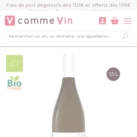
Panneau de gestion des cookies
Frais de port dégressifs dès 150€ et offerts dès 199€
d'achat (en France métropolitaine)
VOIR LE PANIER
COMMANDER
×
Mon panier
Chargement du panier...