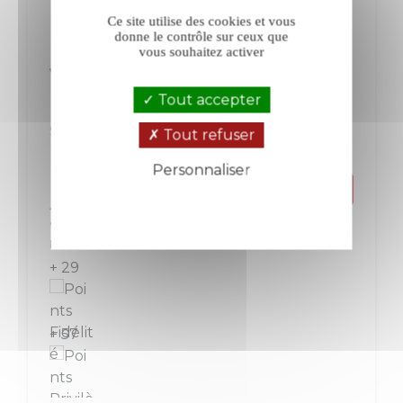
Ce site utilise des cookies et vous
donne le contrôle sur ceux que
vous souhaitez activer
Vacheron Sancerre blanc 2025
Tout accepter
Sancerre
Loire
Tout refuser
Blanc
Personnaliser
Politique de confidentialité
Prix
28,50 €
La bouteille de 75 cl
+ 29
+ 57