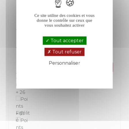
Ce site utilise des cookies et vous
donne le contrôle sur ceux que
vous souhaitez activer
Sant Armettu Rosumarinu blanc 2024
Tout accepter
Vin de Corse
Provence-Corse
Tout refuser
Blanc
Personnaliser
Prix
25,50 €
Politique de confidentialité
La bouteille de 75 cl
+ 26
+ 51