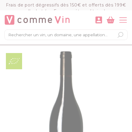
Panneau de gestion des cookies
Frais de port dégressifs dès 150€ et offerts dès 199€
d'achat (en France métropolitaine)
VOIR LE PANIER
COMMANDER
×
Mon panier
Chargement du panier...