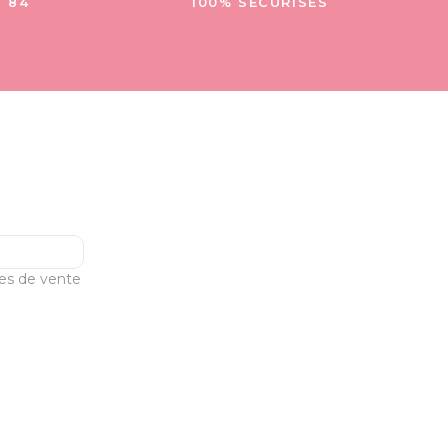
- 84
100% SÉCURISÉS
les de vente