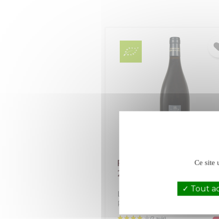
Ruffinatto L'Infante rou
Ce site 
2023
Tout a
Luberon
Luberon-Ventoux
Rouge