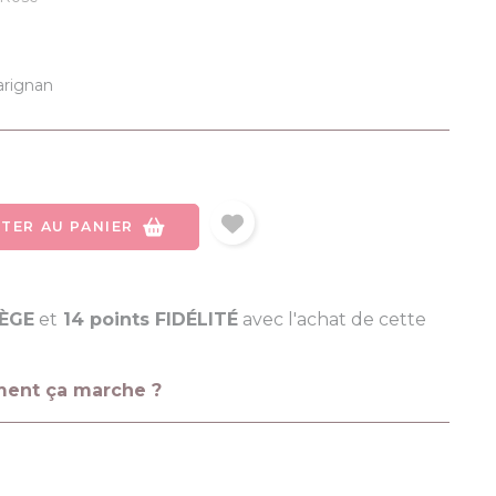
É
(1 avis)
arignan
TER AU PANIER
LÈGE
et
14 points FIDÉLITÉ
avec l'achat de cette
ment ça marche ?