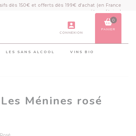
sifs dès 150€ et offerts dès 199€ d'achat (en France
métropolitaine)
0
PANIER
CONNEXION
VOIR LE PANIER
COMMANDER
LES SANS ALCOOL
VINS BIO
×
Mon panier
Chargement du panier...
 Les Ménines rosé
Rosé