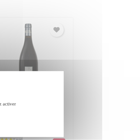
finatto Les Ménines
z activer
uge 2023
confidentialité
eron
Luberon-Ventoux
uge