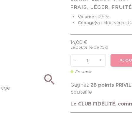
FRAIS, LÉGER, FRUIT
Volume :
12.5 %
Cépage(s) :
Mourvèdre, C
14,00 €
La bouteille de 75 cl
-
+
AJOU
En stock

Gagnez
28 points PRIVI
bouteille
Le CLUB FIDÉLITÉ, com