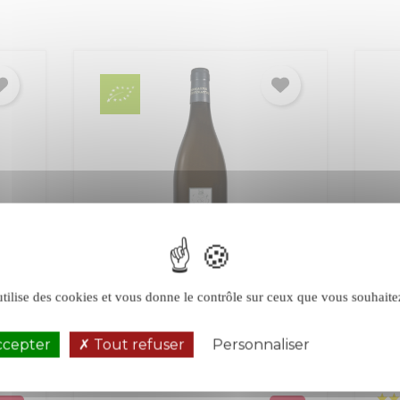
ge
Ruffinatto Les Ménines
Ruf
utilise des cookies et vous donne le contrôle sur ceux que vous souhaite
blanc 2025
ro
ccepter
Tout refuser
Personnaliser
Politique de 
Luberon
Luberon-Ventoux
Lub
Blanc
Ro