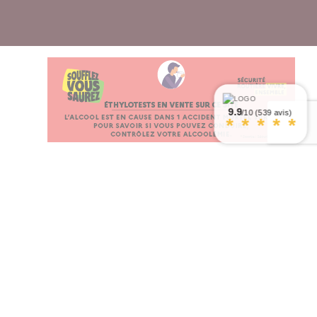
9.9
/10 (539 avis)
*
*
*
*
*