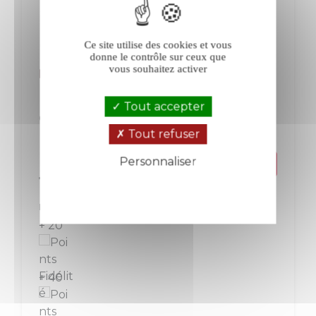
Ce site utilise des cookies et vous
donne le contrôle sur ceux que
vous souhaitez activer
Roquefort Les Genêts blanc 2025
Tout accepter
Côtes de Provence
Provence-Corse
Blanc
Tout refuser
Personnaliser
Prix
19,80 €
Politique de confidentialité
La bouteille de 75 cl
+ 20
+ 40