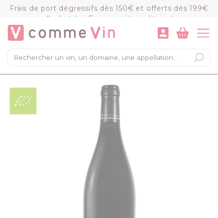
Panneau de gestion des cookies
Frais de port dégressifs dès 150€ et offerts dès 199€
d'achat (en France métropolitaine)
VOIR LE PANIER
COMMANDER
×
Mon panier
Chargement du panier...