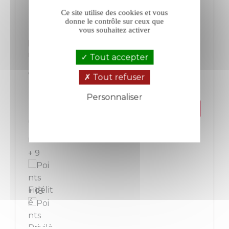
Ce site utilise des cookies et vous
donne le contrôle sur ceux que
vous souhaitez activer
Montgilet Le Grolleau des Cousins
rouge 2025
Tout accepter
Vin de France
Loire
Tout refuser
Rouge
Personnaliser
Politique de confidentialité
Prix
9,20 €
La bouteille de 75 cl
+ 9
+ 18