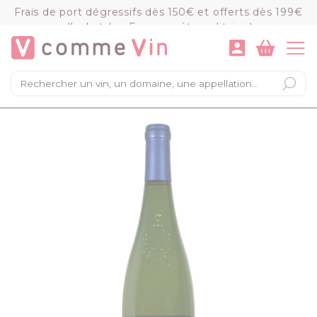
Panneau de gestion des cookies
Frais de port dégressifs dès 150€ et offerts dès 199€
d'achat (en France métropolitaine)
VOIR LE PANIER
COMMANDER
×
Mon panier
Chargement du panier...