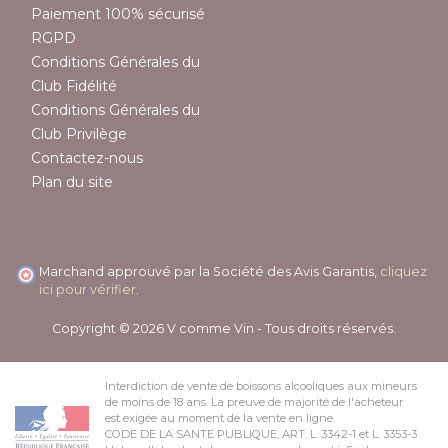
Paiement 100% sécurisé
RGPD
Conditions Générales du
Club Fidélité
Conditions Générales du
Club Privilège
Contactez-nous
Plan du site
Marchand approuvé par la Société des Avis Garantis,
cliquez
ici pour vérifier
.
Copyright © 2026 V comme Vin - Tous droits réservés.
Interdiction de vente de boissons alcooliques aux mineurs
de moins de 18 ans. La preuve de majorité de l'acheteur
est exigée au moment de la vente en ligne.
CODE DE LA SANTE PUBLIQUE, ART. L. 3342-1 et L. 3353-3