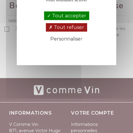
Bénéficiez de 5% de remise
Tout accepter
Tout refuser
Je suis majeur(e) et déclare accepter sans réserve les
conditions générales de vente et la politique de
Personnaliser
protection des données de V comme Vin.
Politique de confidentialité
S’ABONNER
INFORMATIONS
VOTRE COMPTE
V Comme Vin
Informations
871, avenue Victor Hugo
personnelles