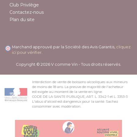
Club Privilège
Contactez-nous
Plan du site
Marchand approuvé par la Société des Avis Garantis,
cliquez
ici pour vérifier
.
Copyright © 2026 V comme Vin - Tous droits réservés.
Interdiction de vente de boissons alcooliques aux mineurs
de moins de 18 ans. La preuve de majorité de l'acheteur
est exigée au moment de la vente en ligne.
CODE DE LA SANTE PUBLIQUE, ART. L. 3342-1 et L. 3353-3
L'abus d'alcool est dangereux pour la santé. Sachez
consommer avec modération.