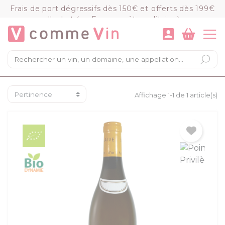
Panneau de gestion des cookies
Frais de port dégressifs dès 150€ et offerts dès 199€
d'achat (en France métropolitaine)
VOIR LE PANIER
COMMANDER
×
Mon panier
Chargement du panier...
Affichage 1-1 de 1 article(s)