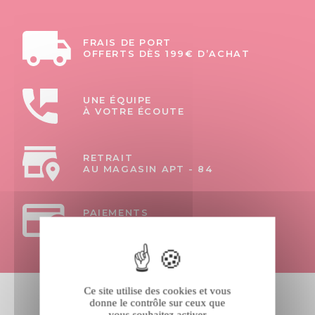
FRAIS DE PORT
OFFERTS DÈS 199€ D’ACHAT
UNE ÉQUIPE
À VOTRE ÉCOUTE
RETRAIT
AU MAGASIN APT - 84
PAIEMENTS
100% SÉCURISÉS
Ce site utilise des cookies et vous
donne le contrôle sur ceux que
ABONNEZ-VOUS À LA NEWSLETTER
vous souhaitez activer