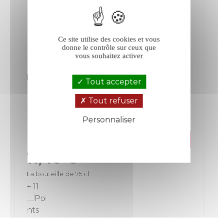
Ce site utilise des cookies et vous
donne le contrôle sur ceux que
vous souhaitez activer
Le Novi Côté Levant rosé 2025
Tout accepter
Tout refuser
Luberon
Luberon-Ventoux
Rosé
Personnaliser
Politique de confidentialité
Prix
11,40 €
La bouteille de 75 cl
+ 11