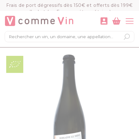
Panneau de gestion des cookies
Frais de port dégressifs dès 150€ et offerts dès 199€
d'achat (en France métropolitaine)
VOIR LE PANIER
COMMANDER
×
Mon panier
Chargement du panier...