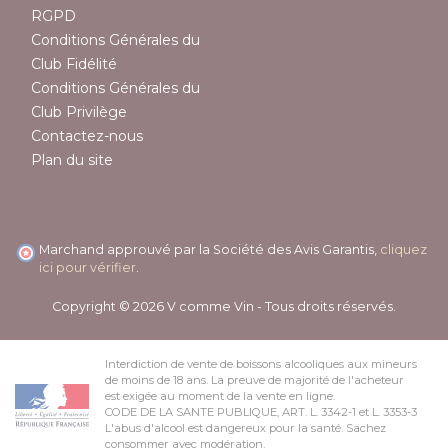
RGPD
Conditions Générales du
Club Fidélité
Conditions Générales du
Club Privilège
Contactez-nous
Plan du site
Marchand approuvé par la Société des Avis Garantis,
cliquez
ici pour vérifier
.
Copyright © 2026 V comme Vin - Tous droits réservés.
Interdiction de vente de boissons alcooliques aux mineurs
de moins de 18 ans. La preuve de majorité de l'acheteur
est exigée au moment de la vente en ligne.
CODE DE LA SANTE PUBLIQUE, ART. L. 3342-1 et L. 3353-3
L'abus d'alcool est dangereux pour la santé. Sachez
consommer avec modération.