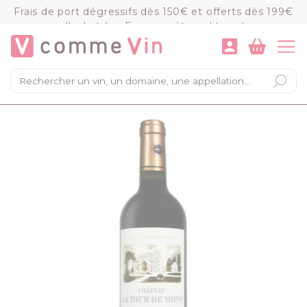
Panneau de gestion des cookies
Frais de port dégressifs dès 150€ et offerts dès 199€
d'achat (en France métropolitaine)
VOIR LE PANIER
COMMANDER
×
Mon panier
Chargement du panier...