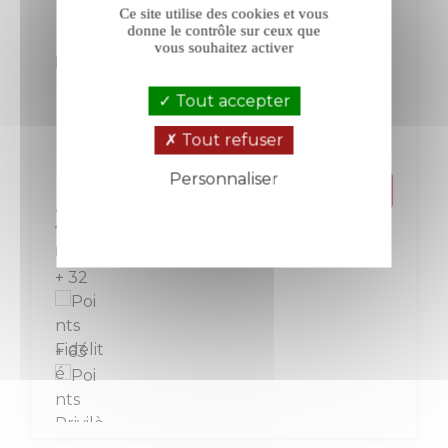
Ce site utilise des cookies et vous
donne le contrôle sur ceux que
vous souhaitez activer
La Tour de Mons rouge 2016
Tout accepter
Margaux
Bordeaux
Tout refuser
Rouge
Cru Bourgeois
Personnaliser
Prix
31,60 €
Politique de confidentialité
La bouteille de 75 cl
+ 32
+ 63