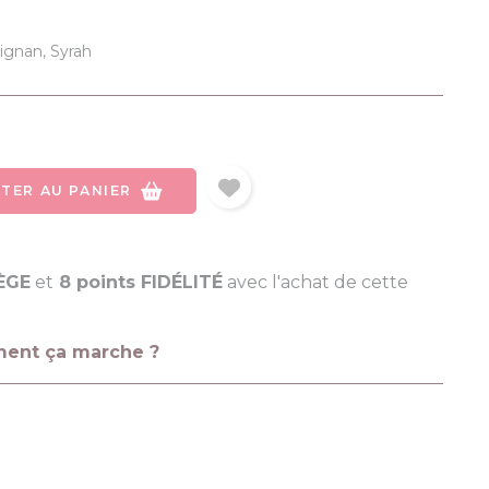
ignan, Syrah
TER AU PANIER
LÈGE
et
8 points FIDÉLITÉ
avec l'achat de cette
ment ça marche ?