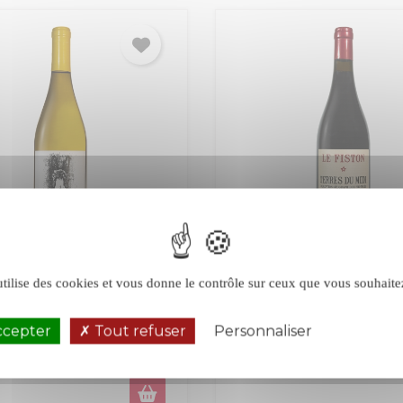
arrel Vieille Mule
Jeff Carrel Le Fiston
 2024
2024
utilise des cookies et vous donne le contrôle sur ceux que vous souhaite
tes Catalanes
IGP Terres du Midi
Langu
ccepter
Tout refuser
Personnaliser
Politique de 
doc-Roussillon
Roussillon
Rouge