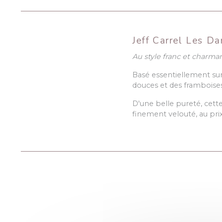
Jeff Carrel Les D
Au style franc et charman
Basé essentiellement su
douces et des framboises
D'une belle pureté, cet
finement velouté, au prix-p