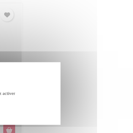
 rouge
z activer
edoc-
confidentialité