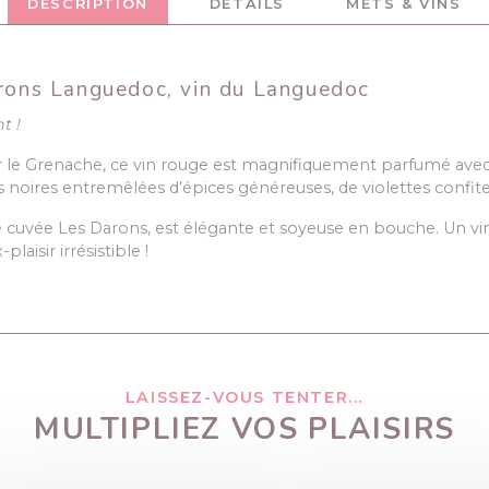
DESCRIPTION
DÉTAILS
METS & VINS
arons Languedoc, vin du Languedoc
t !
r le Grenache, ce vin rouge est magnifiquement parfumé avec
 noires entremêlées d’épices généreuses, de violettes confit
te cuvée Les Darons, est élégante et soyeuse en bouche. Un v
laisir irrésistible !
LAISSEZ-VOUS TENTER...
MULTIPLIEZ VOS PLAISIRS