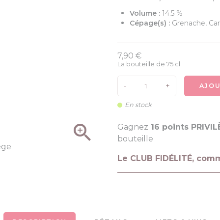
Volume :
14.5 %
Cépage(s) :
Grenache, Car
7,90 €
La bouteille de 75 cl
-
+
AJOU
En stock

Gagnez
16 points PRIVI
bouteille
Le CLUB FIDÉLITÉ, com