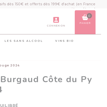
sifs dès 150€ et offerts dès 199€ d'achat (en France
métropolitaine)
0
PANIER
CONNEXION
VOIR LE PANIER
COMMANDER
LES SANS ALCOOL
VINS BIO
×
Mon panier
Chargement du panier...
rouge 2024
 Burgaud Côte du Py
4
UILIBRÉ