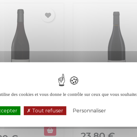
Marc Burgaud
Jean-Marc Burgaud
olais-Lantignié rouge
Héritage rouge 2024
utilise des cookies et vous donne le contrôle sur ceux que vous souhaite
Morgon
Beaujolais
ais Villages
Beaujolais
ccepter
Tout refuser
Personnaliser
Politique de 
Rouge
Prix
23,80 €