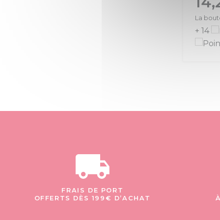
14,
La boute
+ 14
FRAIS DE PORT
OFFERTS DÈS 199€ D’ACHAT