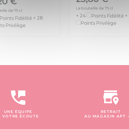
20 €
La bouteille de 75 cl
ille de 75 cl
+ 24
+
+ 28
UNE ÉQUIPE
RETRAIT
À VOTRE ÉCOUTE
AU MAGASIN APT 