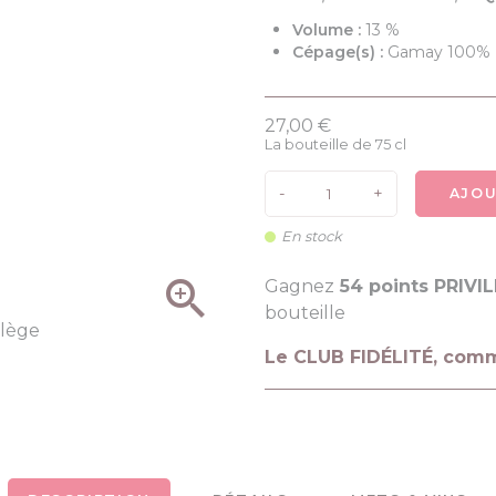
Volume :
13 %
Cépage(s) :
Gamay 100%
27,00 €
La bouteille de 75 cl
-
+
AJOU
En stock

Gagnez
54 points PRIVI
bouteille
Le CLUB FIDÉLITÉ, com