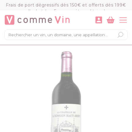
Panneau de gestion des cookies
Frais de port dégressifs dès 150€ et offerts dès 199€
d'achat (en France métropolitaine)
VOIR LE PANIER
COMMANDER
×
Mon panier
Chargement du panier...