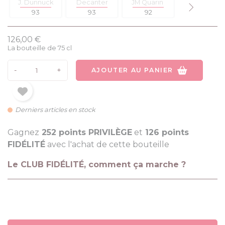
J. Dunnuck
Decanter
JM Quarin
Y. Beck
93
93
92
90
126,00 €
La bouteille de 75 cl
-
+
AJOUTER AU PANIER
Derniers articles en stock
Gagnez
252 points PRIVILÈGE
et
126 points
FIDÉLITÉ
avec l'achat de cette bouteille
Le CLUB FIDÉLITÉ, comment ça marche ?