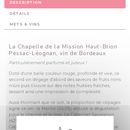
DESCRIPTION
DÉTAILS
METS & VINS
La Chapelle de la Mission Haut-Brion
Pessac-Léognan, vin de Bordeaux
Particulièrement parfumé et juteux !
Doté d'une belle couleur rouge, profonde et vive, ce
second vin dégage d'abord des saveurs de fruits noirs
mûrs puis s’ouvre sur des notes fruitées fraîches,
laissant ainsi une impression de complexité.
Aussi étonnant que ce soit, la proportion de cépages
signe ce vin : le Merlot (36,5%) débute la dégustation
pour le charme et le gras. Le Cabernet Sauvignon
(42%) prolonge le vin et le structure. Et enfin, le
Cabernet Franc (21,5%) souligne la finale aromatique