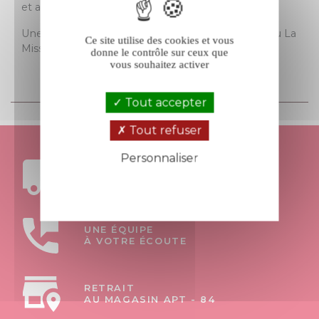
et aérienne.
Une belle porte d’entrée vers l’univers du Château La
Ce site utilise des cookies et vous
Mission Haut-Brion !
donne le contrôle sur ceux que
vous souhaitez activer
Tout accepter
Tout refuser
Personnaliser
FRAIS DE PORT
Politique de confidentialité
OFFERTS DÈS 199€ D’ACHAT
UNE ÉQUIPE
À VOTRE ÉCOUTE
RETRAIT
AU MAGASIN APT - 84