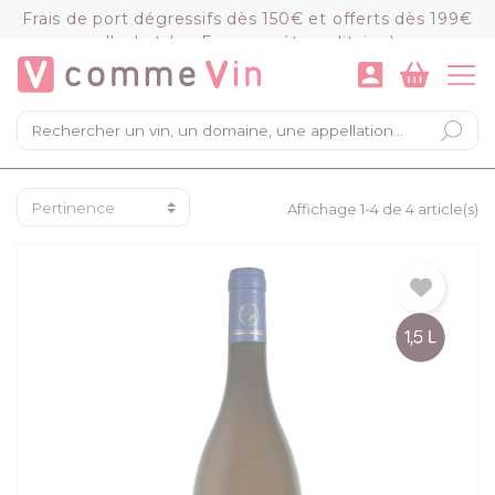
Panneau de gestion des cookies
Frais de port dégressifs dès 150€ et offerts dès 199€
d'achat (en France métropolitaine)
VOIR LE PANIER
COMMANDER
×
Mon panier
Chargement du panier...
Affichage 1-4 de 4 article(s)