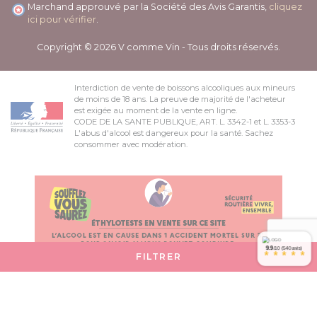
Marchand approuvé par la Société des Avis Garantis,
cliquez
ici pour vérifier
.
Copyright © 2026 V comme Vin - Tous droits réservés.
Interdiction de vente de boissons alcooliques aux mineurs
de moins de 18 ans. La preuve de majorité de l'acheteur
est exigée au moment de la vente en ligne.
CODE DE LA SANTE PUBLIQUE, ART. L. 3342-1 et L. 3353-3
L'abus d'alcool est dangereux pour la santé. Sachez
consommer avec modération.
9.9
/10 (540 avis)
*
*
*
*
*
FILTRER