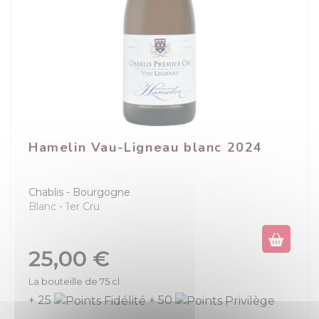
Hamelin Vau-Ligneau blanc 2024
Chablis
Bourgogne
Blanc
1er Cru
Prix
25,00 €
La bouteille de 75 cl
+ 25
+ 50