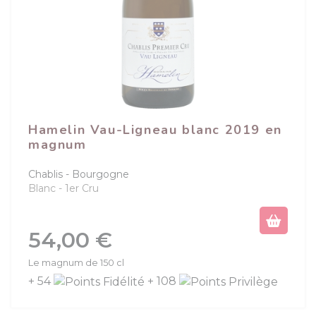
Hamelin Vau-Ligneau blanc 2019 en
magnum
Chablis
Bourgogne
Blanc
1er Cru
Prix
54,00 €
Le magnum de 150 cl
+ 54
+ 108