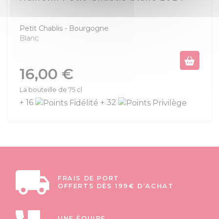
Petit Chablis
Bourgogne
Blanc
Prix
16,00 €
La bouteille de 75 cl
+ 16
+ 32
FRAIS DE PORT
OFFERTS DÈS 199€ D’ACHAT
UNE ÉQUIPE