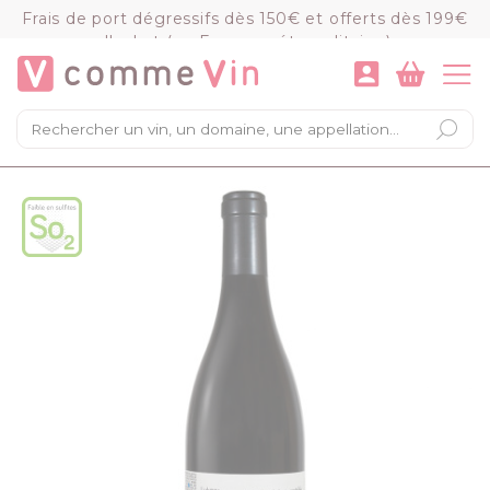
Panneau de gestion des cookies
Frais de port dégressifs dès 150€ et offerts dès 199€
d'achat (en France métropolitaine)
VOIR LE PANIER
COMMANDER
×
Mon panier
Chargement du panier...