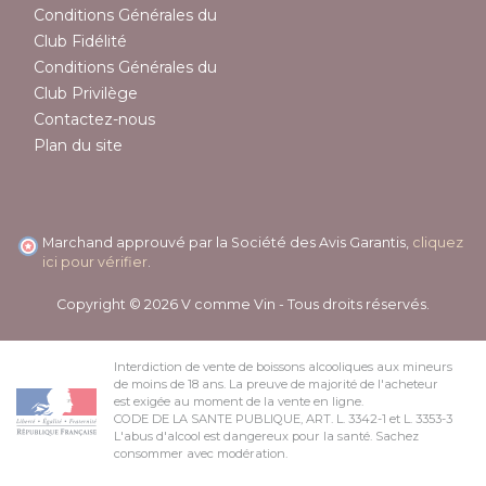
Conditions Générales du
Club Fidélité
Conditions Générales du
Club Privilège
Contactez-nous
Plan du site
Marchand approuvé par la Société des Avis Garantis,
cliquez
ici pour vérifier
.
Copyright © 2026 V comme Vin - Tous droits réservés.
Interdiction de vente de boissons alcooliques aux mineurs
de moins de 18 ans. La preuve de majorité de l'acheteur
est exigée au moment de la vente en ligne.
CODE DE LA SANTE PUBLIQUE, ART. L. 3342-1 et L. 3353-3
L'abus d'alcool est dangereux pour la santé. Sachez
consommer avec modération.