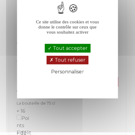
Ce site utilise des cookies et vous
donne le contrôle sur ceux que
vous souhaitez activer
Giachino Monfarina blanc 2024
Tout accepter
Tout refuser
Vin de Savoie
Jura-Savoie
Blanc
Personnaliser
Politique de confidentialité
Prix
15,90 €
La bouteille de 75 cl
+ 16
+ 32