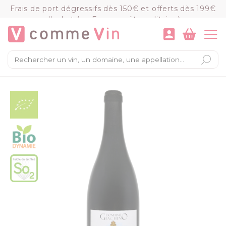
Panneau de gestion des cookies
Frais de port dégressifs dès 150€ et offerts dès 199€
d'achat (en France métropolitaine)
VOIR LE PANIER
COMMANDER
×
Mon panier
Chargement du panier...