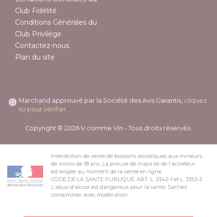
Club Fidélité
Conditions Générales du
Club Privilège
Contactez-nous
Plan du site
Marchand approuvé par la Société des Avis Garantis,
cliquez
ici pour vérifier
.
Copyright © 2026 V comme Vin - Tous droits réservés.
Interdiction de vente de boissons alcooliques aux mineurs
de moins de 18 ans. La preuve de majorité de l'acheteur
est exigée au moment de la vente en ligne.
CODE DE LA SANTE PUBLIQUE, ART. L. 3342-1 et L. 3353-3
L'abus d'alcool est dangereux pour la santé. Sachez
consommer avec modération.