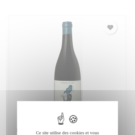
François Villard L'appel des Sereines
Ce site utilise des cookies et vous