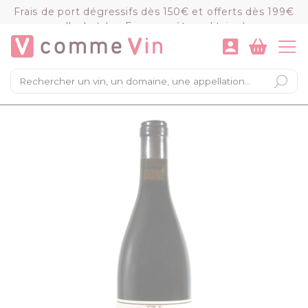
Panneau de gestion des cookies
Frais de port dégressifs dès 150€ et offerts dès 199€
d'achat (en France métropolitaine)
VOIR LE PANIER
COMMANDER
×
Mon panier
Chargement du panier...