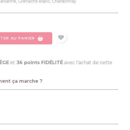
arsanne, Grenache blanc, Chardonnay
TER AU PANIER
LÈGE
et
36 points FIDÉLITÉ
avec l'achat de cette
ment ça marche ?