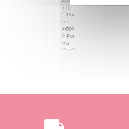
La bouteille de 75 cl
La boute
+ 15
+ 25
+ 30
+ 50