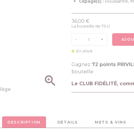
Cépage(s) :
Roussanne, M
36,00 €
La bouteille de 75 cl
-
+
AJOU
En stock
Gagnez
72 points PRIVI
bouteille

Le CLUB FIDÉLITÉ, com
DESCRIPTION
DÉTAILS
METS & VINS