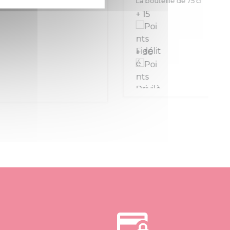
La bouteille de 75 cl
+ 15
+ 30