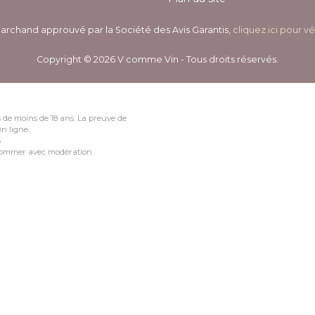
archand approuvé par la Société des Avis Garantis,
cliquez ici pour vé
Copyright © 2026 V comme Vin - Tous droits réservés.
 de moins de 18 ans. La preuve de
n ligne.
3
nsommer avec modération.