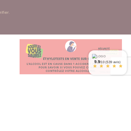
rifier
.
9.9
/10 (539 avis)
*
*
*
*
*