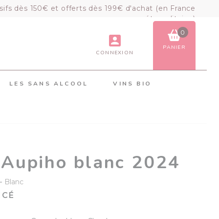
sifs dès 150€ et offerts dès 199€ d'achat (en France
métropolitaine)
0
PANIER
CONNEXION
VOIR LE PANIER
COMMANDER
LES SANS ALCOOL
VINS BIO
×
Mon panier
Chargement du panier...
 Aupiho blanc 2024
-
Blanc
ICÉ