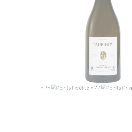
+ 36
+ 72