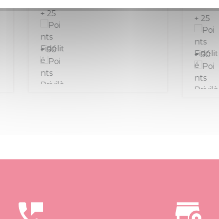
ille de 75 cl
La bouteille de 75 cl
+ 25
+ 50