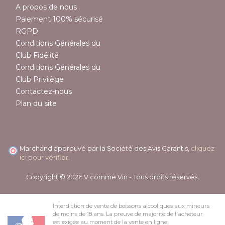
A propos de nous
Paiement 100% sécurisé
RGPD
Conditions Générales du
Club Fidélité
Conditions Générales du
Club Privilège
Contactez-nous
Plan du site
Marchand approuvé par la Société des Avis Garantis,
cliquez
ici pour vérifier
.
Copyright © 2026 V comme Vin - Tous droits réservés.
Interdiction de vente de boissons alcooliques aux mineurs
de moins de 18 ans. La preuve de majorité de l'acheteur
est exigée au moment de la vente en ligne.