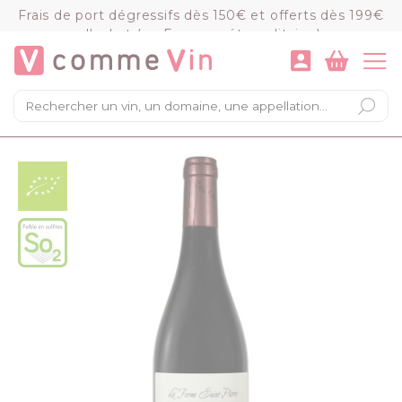
Panneau de gestion des cookies
Frais de port dégressifs dès 150€ et offerts dès 199€
d'achat (en France métropolitaine)
VOIR LE PANIER
COMMANDER
×
Mon panier
Chargement du panier...