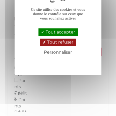
Ce site utilise des cookies et vous
donne le contrôle sur ceux que
La Ferme Saint-Pierre Juliette rosé
vous souhaitez activer
2025
Tout accepter
Vin de France
Luberon-Ventoux
Rosé
Tout refuser
Personnaliser
Prix
9,50 €
Politique de confidentialité
La bouteille de 75 cl
+ 10
+ 19