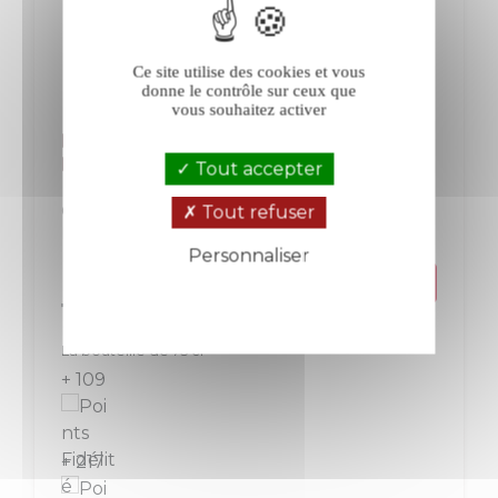
Ce site utilise des cookies et vous
donne le contrôle sur ceux que
vous souhaitez activer
Etienne Calsac Les Revenants Extra-
Brut blanc
Tout accepter
Tout refuser
Champagne
Champagne
Blanc
Personnaliser
Politique de confidentialité
Prix
108,50 €
La bouteille de 75 cl
+ 109
+ 217