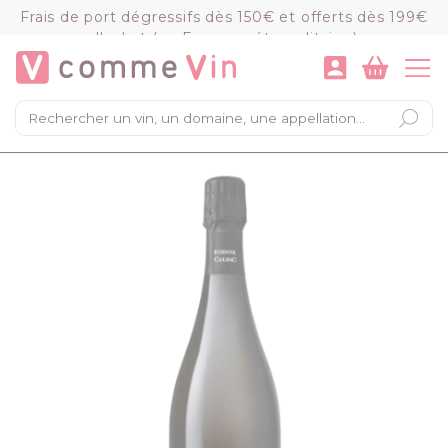
Panneau de gestion des cookies
Frais de port dégressifs dès 150€ et offerts dès 199€
d'achat (en France métropolitaine)
VOIR LE PANIER
COMMANDER
×
Mon panier
Chargement du panier...