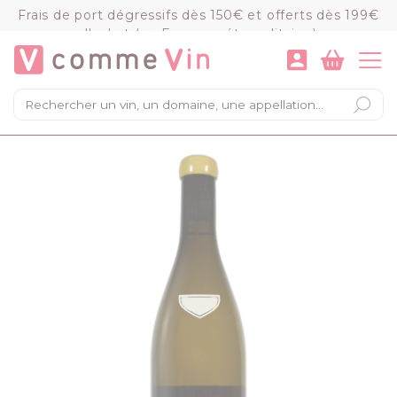
Panneau de gestion des cookies
Frais de port dégressifs dès 150€ et offerts dès 199€
d'achat (en France métropolitaine)
VOIR LE PANIER
COMMANDER
×
Mon panier
Chargement du panier...