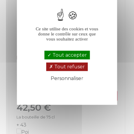
Ce site utilise des cookies et vous
donne le contrôle sur ceux que
vous souhaitez activer
Tout accepter
Dureuil-Janthial Chêne blanc 2023
Tout refuser
Rully
Bourgogne
Personnaliser
Blanc
Politique de confidentialité
Prix
42,50 €
La bouteille de 75 cl
+ 43