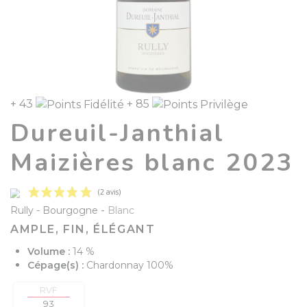
+ 43
+ 85
Dureuil-Janthial
Maizières blanc 2023
-
Rully
Bourgogne
Blanc
AMPLE, FIN, ÉLÉGANT
Volume :
14 %
Cépage(s) :
Chardonnay 100%
(2 avis)
RVF
93