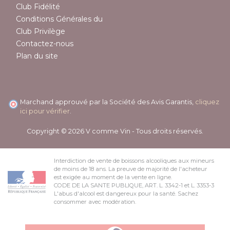
Club Fidélité
Conditions Générales du
Club Privilège
Contactez-nous
Plan du site
Marchand approuvé par la Société des Avis Garantis,
cliquez
ici pour vérifier
.
Copyright © 2026 V comme Vin - Tous droits réservés.
Interdiction de vente de boissons alcooliques aux mineurs
de moins de 18 ans. La preuve de majorité de l'acheteur
est exigée au moment de la vente en ligne.
CODE DE LA SANTE PUBLIQUE, ART. L. 3342-1 et L. 3353-3
L'abus d'alcool est dangereux pour la santé. Sachez
consommer avec modération.