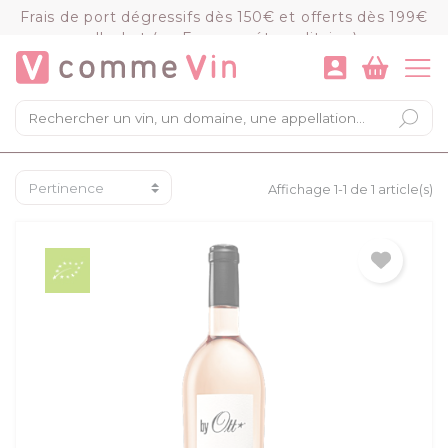
Panneau de gestion des cookies
Frais de port dégressifs dès 150€ et offerts dès 199€
d'achat (en France métropolitaine)
VOIR LE PANIER
COMMANDER
×
Mon panier
Chargement du panier...
Affichage 1-1 de 1 article(s)